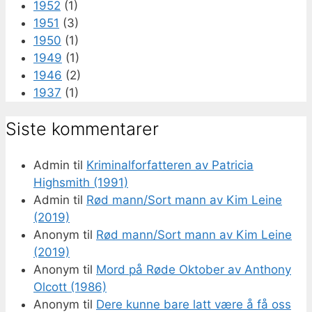
1952
(1)
1951
(3)
1950
(1)
1949
(1)
1946
(2)
1937
(1)
Siste kommentarer
Admin
til
Kriminalforfatteren av Patricia
Highsmith (1991)
Admin
til
Rød mann/Sort mann av Kim Leine
(2019)
Anonym
til
Rød mann/Sort mann av Kim Leine
(2019)
Anonym
til
Mord på Røde Oktober av Anthony
Olcott (1986)
Anonym
til
Dere kunne bare latt være å få oss