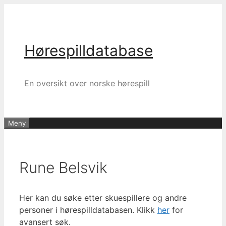
Hopp
til
innhold
Hørespilldatabase
En oversikt over norske hørespill
Meny
Rune Belsvik
Her kan du søke etter skuespillere og andre
personer i hørespilldatabasen. Klikk
her
for
avansert søk.