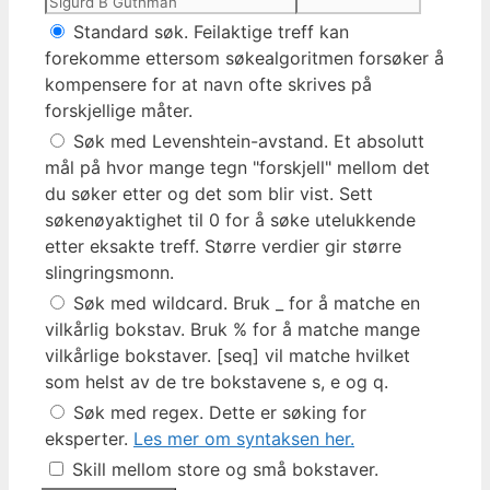
Standard søk. Feilaktige treff kan
forekomme ettersom søkealgoritmen forsøker å
kompensere for at navn ofte skrives på
forskjellige måter.
Søk med Levenshtein-avstand. Et absolutt
mål på hvor mange tegn "forskjell" mellom det
du søker etter og det som blir vist. Sett
søkenøyaktighet til 0 for å søke utelukkende
etter eksakte treff. Større verdier gir større
slingringsmonn.
Søk med wildcard. Bruk _ for å matche en
vilkårlig bokstav. Bruk % for å matche mange
vilkårlige bokstaver. [seq] vil matche hvilket
som helst av de tre bokstavene s, e og q.
Søk med regex. Dette er søking for
eksperter.
Les mer om syntaksen her.
Skill mellom store og små bokstaver.