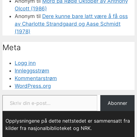
Anonym
til
Mord på Røde Oktober av Anthony
Olcott (1986)
Anonym
til
Dere kunne bare latt være å få oss
av Charlotte Strandgaard og Aase Schmidt
(1978)
Meta
Logg inn
Innleggsstrøm
Kommentarstrøm
WordPress.org
Skriv din e-post...
Abonner
Opplysningene på dette nettstedet er sammensatt fra
kilder fra nasjonalbiblioteket og NRK.