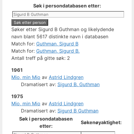
Søk i persondatabasen etter:
Søker etter Sigurd B Guthman og likelydende
navn blant 5617 distinkte navn i databasen
Match for:
Guthman, Sigurd B
Match for:
Guthman, Sigurd B.
Antall treff på gitte søk: 2
1961
Mio, min Mio
av
Astrid Lindgren
Dramatisert av:
Sigurd B. Guthman
1975
Mio, min Mio
av
Astrid Lindgren
Dramatisert av:
Sigurd B Guthman
Søk i persondatabasen
Søkenøyaktighet:
etter: