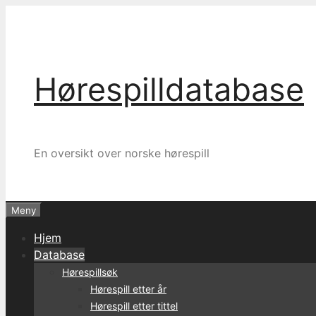
Hopp
til
innhold
Hørespilldatabase
En oversikt over norske hørespill
Meny
Hjem
Database
Hørespillsøk
Hørespill etter år
Hørespill etter tittel