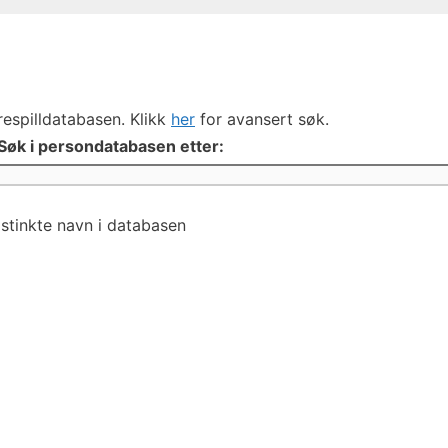
respilldatabasen. Klikk
her
for avansert søk.
Søk i persondatabasen etter:
istinkte navn i databasen