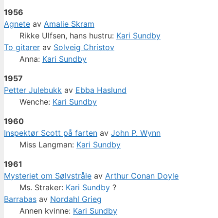
1956
Agnete
av
Amalie Skram
Rikke Ulfsen, hans hustru:
Kari Sundby
To gitarer
av
Solveig Christov
Anna:
Kari Sundby
1957
Petter Julebukk
av
Ebba Haslund
Wenche:
Kari Sundby
1960
Inspektør Scott på farten
av
John P. Wynn
Miss Langman:
Kari Sundby
1961
Mysteriet om Sølvstråle
av
Arthur Conan Doyle
Ms. Straker:
Kari Sundby
?
Barrabas
av
Nordahl Grieg
Annen kvinne:
Kari Sundby