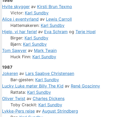
1986
Hvite skygger
av
Kirsti Brun Texmo
Victor:
Karl Sundby
Alice i eventyrland
av
Lewis Carroll
Hattemakeren:
Karl Sundby
Hjelp, vi har ferie!
av
Eva Schram
og
Terje Hoel
Birger:
Karl Sundby
Bjørn:
Karl Sundby
Tom Sawyer
av
Mark Twain
Huck Finn:
Karl Sundby
1987
Jokeren
av
Lars Saabye Christensen
Bar-gjesten:
Karl Sundby
Lucky Luke møter Billy The Kid
av
René Goscinny
Rattata:
Karl Sundby
Oliver Twist
av
Charles Dickens
Toby Crackit:
Karl Sundby
Lykke-Pers reise
av
August Strindberg