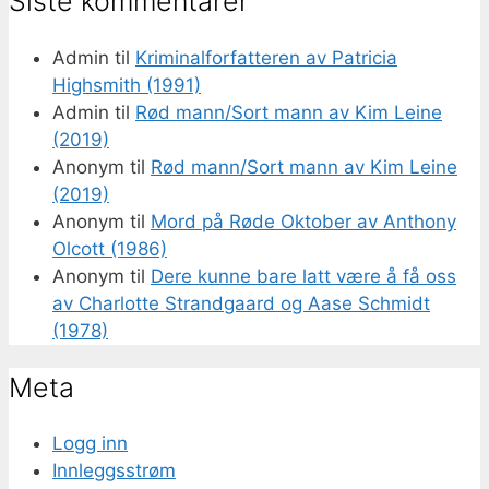
Siste kommentarer
Admin
til
Kriminalforfatteren av Patricia
Highsmith (1991)
Admin
til
Rød mann/Sort mann av Kim Leine
(2019)
Anonym
til
Rød mann/Sort mann av Kim Leine
(2019)
Anonym
til
Mord på Røde Oktober av Anthony
Olcott (1986)
Anonym
til
Dere kunne bare latt være å få oss
av Charlotte Strandgaard og Aase Schmidt
(1978)
Meta
Logg inn
Innleggsstrøm