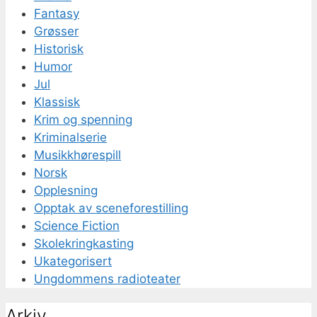
Fantasy
Grøsser
Historisk
Humor
Jul
Klassisk
Krim og spenning
Kriminalserie
Musikkhørespill
Norsk
Opplesning
Opptak av sceneforestilling
Science Fiction
Skolekringkasting
Ukategorisert
Ungdommens radioteater
Arkiv