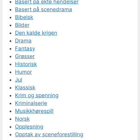
Basert på ekte hendelser
Basert på scenedrama
Bibelsk
Bilder
Den kalde krigen
Drama
Fantasy
Grøsser
Historisk
Humor
Jul
Klassisk
Krim og spenning
Kriminalserie
Musikkhørespill
Norsk
Opplesning
Opptak av sceneforestilling