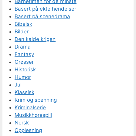
Barnetimen for de minste
Basert på ekte hendelser
Basert på scenedrama
Bibelsk
Bilder
Den kalde krigen
Drama
Fantasy
Grøsser
Historisk
Humor
Jul
Klassisk
Krim og spenning
Kriminalserie
Musikkhørespill
Norsk
Opplesning