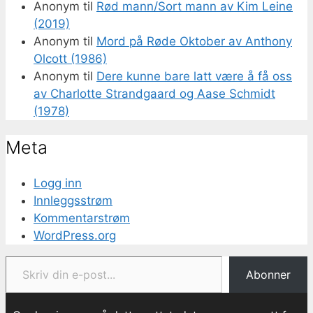
Anonym
til
Rød mann/Sort mann av Kim Leine
(2019)
Anonym
til
Mord på Røde Oktober av Anthony
Olcott (1986)
Anonym
til
Dere kunne bare latt være å få oss
av Charlotte Strandgaard og Aase Schmidt
(1978)
Meta
Logg inn
Innleggsstrøm
Kommentarstrøm
WordPress.org
Skriv din e-post...
Abonner