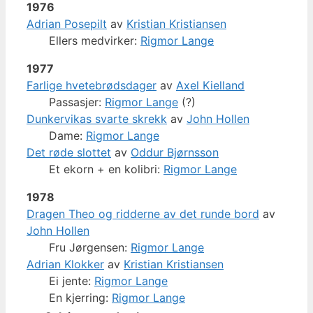
1976
Adrian Posepilt
av
Kristian Kristiansen
Ellers medvirker:
Rigmor Lange
1977
Farlige hvetebrødsdager
av
Axel Kielland
Passasjer:
Rigmor Lange
(?)
Dunkervikas svarte skrekk
av
John Hollen
Dame:
Rigmor Lange
Det røde slottet
av
Oddur Bjørnsson
Et ekorn + en kolibri:
Rigmor Lange
1978
Dragen Theo og ridderne av det runde bord
av
John Hollen
Fru Jørgensen:
Rigmor Lange
Adrian Klokker
av
Kristian Kristiansen
Ei jente:
Rigmor Lange
En kjerring:
Rigmor Lange