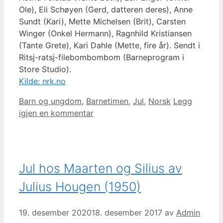
Ole), Eli Schøyen (Gerd, datteren deres), Anne
Sundt (Kari), Mette Michelsen (Brit), Carsten
Winger (Onkel Hermann), Ragnhild Kristiansen
(Tante Grete), Kari Dahle (Mette, fire år). Sendt i
Ritsj-ratsj-filebombombom (Barneprogram i
Store Studio).
Kilde: nrk.no
Kategorier
Barn og ungdom
,
Barnetimen
,
Jul
,
Norsk
Legg
igjen en kommentar
Jul hos Maarten og Silius av
Julius Hougen (1950)
19. desember 2020
18. desember 2017
av
Admin