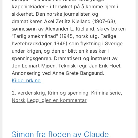
køpenickiader - i forsøket på å komme hjem i
sikkerhet. Den norske journalisten og
dramatikeren Axel Zetlitz Kielland (1907-63),
sønnesønn av Alexander L. Kielland, skrev boken
"Farlig smekmånad" (1945, norsk utg. Farlige
hvetebrødsdager, 1946) som flyktning i Sverige
under krigen, og den er blitt en klassiker i
spenningsgenren. Dramatisert og instruert av
Jon Lennart Mjøen. Teknisk regi: Jan Erik Hoel.
Annonsering ved Anne Grete Bangsund.
Kilde: nrk.no
Kategorier
2. verdenskrig
,
Krim og spenning
,
Kriminalserie
,
Norsk
Legg igjen en kommentar
Simon fra floden av Claude