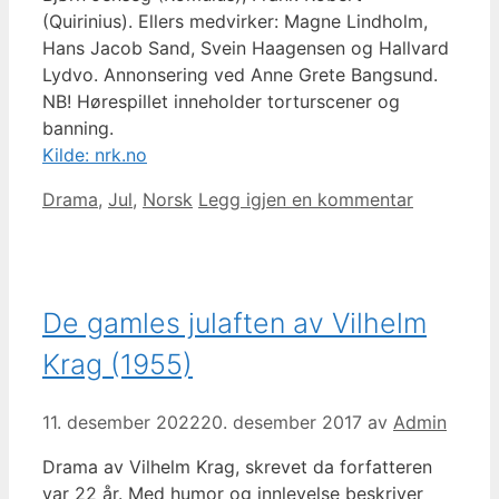
(Quirinius). Ellers medvirker: Magne Lindholm,
Hans Jacob Sand, Svein Haagensen og Hallvard
Lydvo. Annonsering ved Anne Grete Bangsund.
NB! Hørespillet inneholder torturscener og
banning.
Kilde: nrk.no
Kategorier
Drama
,
Jul
,
Norsk
Legg igjen en kommentar
De gamles julaften av Vilhelm
Krag (1955)
11. desember 2022
20. desember 2017
av
Admin
Drama av Vilhelm Krag, skrevet da forfatteren
var 22 år. Med humor og innlevelse beskriver