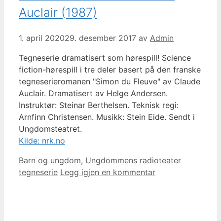
Auclair (1987)
1. april 2020
29. desember 2017
av
Admin
Tegneserie dramatisert som hørespill! Science
fiction-hørespill i tre deler basert på den franske
tegneserieromanen "Simon du Fleuve" av Claude
Auclair. Dramatisert av Helge Andersen.
Instruktør: Steinar Berthelsen. Teknisk regi:
Arnfinn Christensen. Musikk: Stein Eide. Sendt i
Ungdomsteatret.
Kilde: nrk.no
Kategorier
Stikkord
Barn og ungdom
,
Ungdommens radioteater
tegneserie
Legg igjen en kommentar