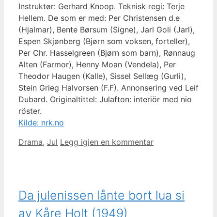
Instruktør: Gerhard Knoop. Teknisk regi: Terje
Hellem. De som er med: Per Christensen d.e
(Hjalmar), Bente Børsum (Signe), Jarl Goli (Jarl),
Espen Skjønberg (Bjørn som voksen, forteller),
Per Chr. Hasselgreen (Bjørn som barn), Rønnaug
Alten (Farmor), Henny Moan (Vendela), Per
Theodor Haugen (Kalle), Sissel Sellæg (Gurli),
Stein Grieg Halvorsen (F.F). Annonsering ved Leif
Dubard. Originaltittel: Julafton: interiör med nio
röster.
Kilde: nrk.no
Kategorier
Drama
,
Jul
Legg igjen en kommentar
Da julenissen lånte bort lua si
av Kåre Holt (1949)