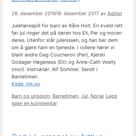
28. desember 2019
19. desember 2017
av
Admin
Julehørespill for barn av Kåre Holt. En kveld rett
før jul ringer det på døren hos Eli, Per og moren
deres. Utenfor står julenissen, og han ber dem
om å gjøre ham en tjeneste. I rollene hører vi
blant andre Dag Coucheron (Per), Kjersti
Godager Høgeness (Eli) og Anne-Cath Vestly
(mor). Instruktør: Alf Sommer. Sendt i
Barnetimen.
Kilde: nrk.no
Kategorier
Barn og ungdom
,
Barnetimen
,
Jul
,
Norsk
Legg
igjen en kommentar