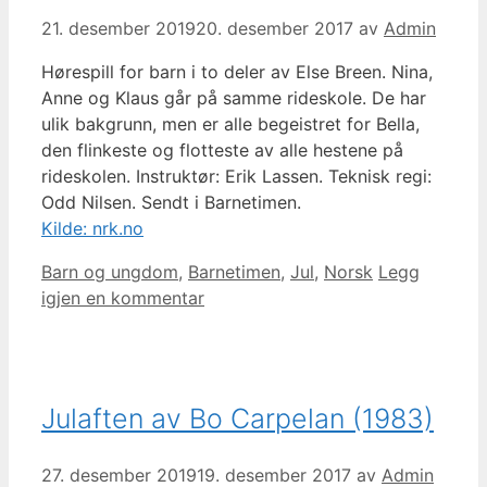
21. desember 2019
20. desember 2017
av
Admin
Hørespill for barn i to deler av Else Breen. Nina,
Anne og Klaus går på samme rideskole. De har
ulik bakgrunn, men er alle begeistret for Bella,
den flinkeste og flotteste av alle hestene på
rideskolen. Instruktør: Erik Lassen. Teknisk regi:
Odd Nilsen. Sendt i Barnetimen.
Kilde: nrk.no
Kategorier
Barn og ungdom
,
Barnetimen
,
Jul
,
Norsk
Legg
igjen en kommentar
Julaften av Bo Carpelan (1983)
27. desember 2019
19. desember 2017
av
Admin