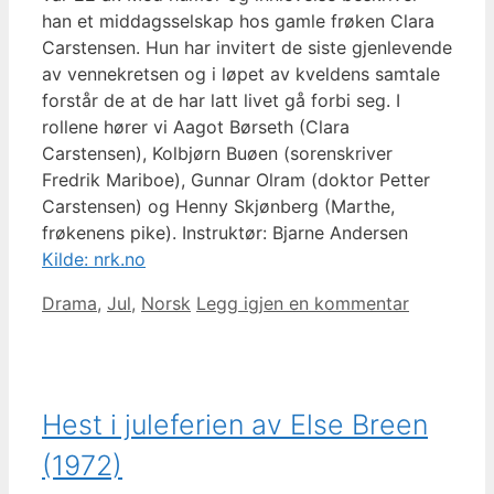
han et middagsselskap hos gamle frøken Clara
Carstensen. Hun har invitert de siste gjenlevende
av vennekretsen og i løpet av kveldens samtale
forstår de at de har latt livet gå forbi seg. I
rollene hører vi Aagot Børseth (Clara
Carstensen), Kolbjørn Buøen (sorenskriver
Fredrik Mariboe), Gunnar Olram (doktor Petter
Carstensen) og Henny Skjønberg (Marthe,
frøkenens pike). Instruktør: Bjarne Andersen
Kilde: nrk.no
Kategorier
Drama
,
Jul
,
Norsk
Legg igjen en kommentar
Hest i juleferien av Else Breen
(1972)