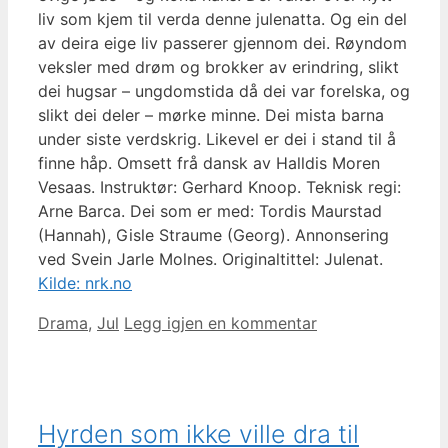
liv som kjem til verda denne julenatta. Og ein del
av deira eige liv passerer gjennom dei. Røyndom
veksler med drøm og brokker av erindring, slikt
dei hugsar – ungdomstida då dei var forelska, og
slikt dei deler – mørke minne. Dei mista barna
under siste verdskrig. Likevel er dei i stand til å
finne håp. Omsett frå dansk av Halldis Moren
Vesaas. Instruktør: Gerhard Knoop. Teknisk regi:
Arne Barca. Dei som er med: Tordis Maurstad
(Hannah), Gisle Straume (Georg). Annonsering
ved Svein Jarle Molnes. Originaltittel: Julenat.
Kilde: nrk.no
Kategorier
Drama
,
Jul
Legg igjen en kommentar
Hyrden som ikke ville dra til