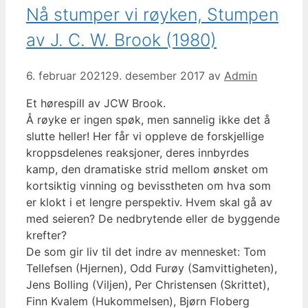
Nå stumper vi røyken, Stumpen
av J. C. W. Brook (1980)
6. februar 2021
29. desember 2017
av
Admin
Et hørespill av JCW Brook.
Å røyke er ingen spøk, men sannelig ikke det å
slutte heller! Her får vi oppleve de forskjellige
kroppsdelenes reaksjoner, deres innbyrdes
kamp, den dramatiske strid mellom ønsket om
kortsiktig vinning og bevisstheten om hva som
er klokt i et lengre perspektiv. Hvem skal gå av
med seieren? De nedbrytende eller de byggende
krefter?
De som gir liv til det indre av mennesket: Tom
Tellefsen (Hjernen), Odd Furøy (Samvittigheten),
Jens Bolling (Viljen), Per Christensen (Skrittet),
Finn Kvalem (Hukommelsen), Bjørn Floberg