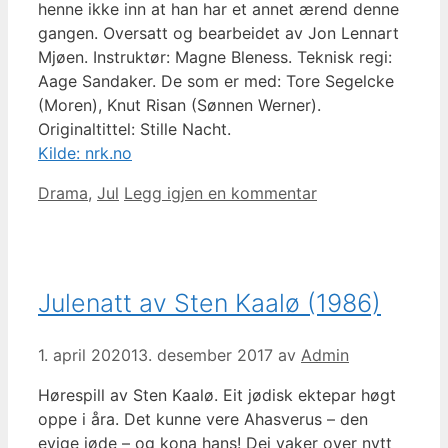
henne ikke inn at han har et annet ærend denne
gangen. Oversatt og bearbeidet av Jon Lennart
Mjøen. Instruktør: Magne Bleness. Teknisk regi:
Aage Sandaker. De som er med: Tore Segelcke
(Moren), Knut Risan (Sønnen Werner).
Originaltittel: Stille Nacht.
Kilde: nrk.no
Kategorier
Drama
,
Jul
Legg igjen en kommentar
Julenatt av Sten Kaalø (1986)
1. april 2020
13. desember 2017
av
Admin
Hørespill av Sten Kaalø. Eit jødisk ektepar høgt
oppe i åra. Det kunne vere Ahasverus – den
evige jøde – og kona hans! Dei vaker over nytt