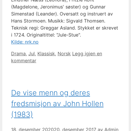
(Magdelone, Jeronimus' søster) og Gunnar
Simenstad (Leander). Oversatt og instruert av
Hans Stormoen. Musikk: Sigvald Thomsen.
Teknisk regi: Greggar Asland. Stykket er skrevet
i 1724. Originaltittel: "Jule-Stue".
Kilde: nrk.no
Kategorier
Drama
,
Jul
,
Klassisk
,
Norsk
Legg igjen en
kommentar
De vise menn og deres
fredsmisjon av John Hollen
(1983)
18. desember 2020
20. desember 2017
av
Admin