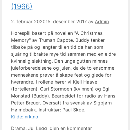
(1966)
2. februar 2020
15. desember 2017
av
Admin
Hørespill basert på novellen "A Christmas
Memory" av Truman Capote. Buddy tenker
tilbake på og lengter til en tid da han som
sjuåring tilbrakte mye tid sammen med en eldre
kvinnelig slektning. Den unge gutten minnes
juleforberedelsene og julen, da de to ensomme
menneskene prøver å skape fest og glede for
hverandre. I rollene hører vi Kjell Haave
(fortelleren), Guri Stormoen (kvinnen) og Egil
Monstad (Buddy). Bearbeidet for radio av Hans-
Petter Breuer. Oversatt fra svensk av Sigbjørn
Hølmebakk. Instruktør: Paul Skoe.
Kilde: nrk.no
Kategorier
Drama
,
Jul
Legg igjen en kommentar