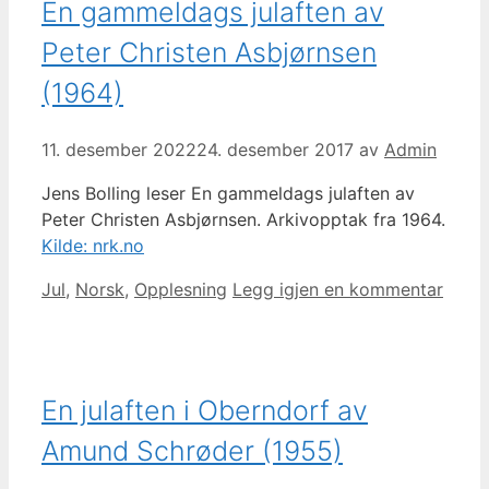
En gammeldags julaften av
Peter Christen Asbjørnsen
(1964)
11. desember 2022
24. desember 2017
av
Admin
Jens Bolling leser En gammeldags julaften av
Peter Christen Asbjørnsen. Arkivopptak fra 1964.
Kilde: nrk.no
Kategorier
Jul
,
Norsk
,
Opplesning
Legg igjen en kommentar
En julaften i Oberndorf av
Amund Schrøder (1955)