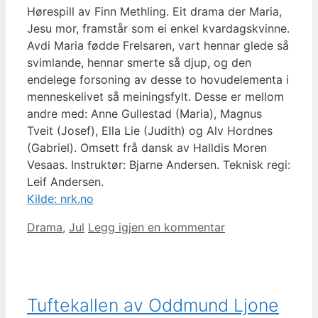
Hørespill av Finn Methling. Eit drama der Maria,
Jesu mor, framstår som ei enkel kvardagskvinne.
Avdi Maria fødde Frelsaren, vart hennar glede så
svimlande, hennar smerte så djup, og den
endelege forsoning av desse to hovudelementa i
menneskelivet så meiningsfylt. Desse er mellom
andre med: Anne Gullestad (Maria), Magnus
Tveit (Josef), Ella Lie (Judith) og Alv Hordnes
(Gabriel). Omsett frå dansk av Halldis Moren
Vesaas. Instruktør: Bjarne Andersen. Teknisk regi:
Leif Andersen.
Kilde: nrk.no
Kategorier
Drama
,
Jul
Legg igjen en kommentar
Tuftekallen av Oddmund Ljone