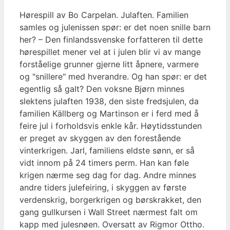
Hørespill av Bo Carpelan. Julaften. Familien
samles og julenissen spør: er det noen snille barn
her? – Den finlandssvenske forfatteren til dette
hørespillet mener vel at i julen blir vi av mange
forståelige grunner gjerne litt åpnere, varmere
og "snillere" med hverandre. Og han spør: er det
egentlig så galt? Den voksne Bjørn minnes
slektens julaften 1938, den siste fredsjulen, da
familien Källberg og Martinson er i ferd med å
feire jul i forholdsvis enkle kår. Høytidsstunden
er preget av skyggen av den forestående
vinterkrigen. Jarl, familiens eldste sønn, er så
vidt innom på 24 timers perm. Han kan føle
krigen nærme seg dag for dag. Andre minnes
andre tiders julefeiring, i skyggen av første
verdenskrig, borgerkrigen og børskrakket, den
gang gullkursen i Wall Street nærmest falt om
kapp med julesnøen. Oversatt av Rigmor Ottho.