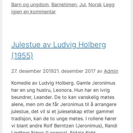
Kategorier
Barn og ungdom
,
Barnetimen
,
Jul
,
Norsk
Legg
igjen en kommentar
Julestue av Ludvig Holberg
(1955)
27. desember 2019
21. desember 2017
av
Admin
Komedie av Ludvig Holberg. Gamle Jeronimus
har en ung hustru, Leonora. Hun har en ivrig
beundrer, Leander. De to kan vanskelig møtes
alene, men om de får Jeronimus til å arrangere
julestue, det vil si et juleselskap etter gammel
tradisjon, kan de to unge møtes. I rollene hører
vi blant andre Rolf Berntzen (Jeronimus), Randi
Lindtner Næss (Leonora), Fritzie Koht