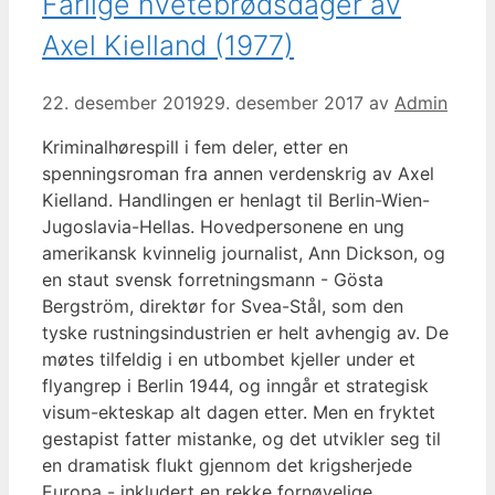
Farlige hvetebrødsdager av
Axel Kielland (1977)
22. desember 2019
29. desember 2017
av
Admin
Kriminalhørespill i fem deler, etter en
spenningsroman fra annen verdenskrig av Axel
Kielland. Handlingen er henlagt til Berlin-Wien-
Jugoslavia-Hellas. Hovedpersonene en ung
amerikansk kvinnelig journalist, Ann Dickson, og
en staut svensk forretningsmann - Gösta
Bergström, direktør for Svea-Stål, som den
tyske rustningsindustrien er helt avhengig av. De
møtes tilfeldig i en utbombet kjeller under et
flyangrep i Berlin 1944, og inngår et strategisk
visum-ekteskap alt dagen etter. Men en fryktet
gestapist fatter mistanke, og det utvikler seg til
en dramatisk flukt gjennom det krigsherjede
Europa - inkludert en rekke fornøyelige