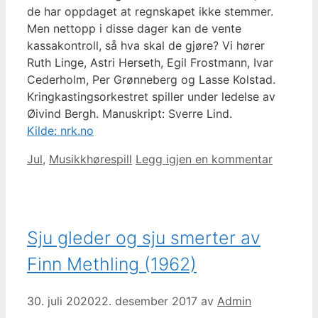
de har oppdaget at regnskapet ikke stemmer.
Men nettopp i disse dager kan de vente
kassakontroll, så hva skal de gjøre? Vi hører
Ruth Linge, Astri Herseth, Egil Frostmann, Ivar
Cederholm, Per Grønneberg og Lasse Kolstad.
Kringkastingsorkestret spiller under ledelse av
Øivind Bergh. Manuskript: Sverre Lind.
Kilde: nrk.no
Kategorier
Jul
,
Musikkhørespill
Legg igjen en kommentar
Sju gleder og sju smerter av
Finn Methling (1962)
30. juli 2020
22. desember 2017
av
Admin