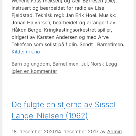
Wenche Foss (heksen) og Geir Børresen (Ole).
Instruert og bearbeidet for radio av Lise
Fjeldstad. Teknisk regi: Jan Erik Hoel. Musikk:
Johan Halvorsen, bearbeidet og arrangert av
Håkon Berge. Kringkastingsorkestret spiller,
dirigert av Karsten Andersen og med Arve
Tellefsen som solist på fiolin. Sendt i Barnetimen.
Kilde: nrk.no
Kategorier
Barn og ungdom
,
Barnetimen
,
Jul
,
Norsk
Legg
igjen en kommentar
De fulgte en stjerne av Sissel
Lange-Nielsen (1962)
18. desember 2020
14. desember 2017
av
Admin