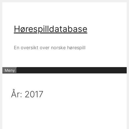
Hopp
til
innhold
Hørespilldatabase
En oversikt over norske hørespill
Meny
År:
2017