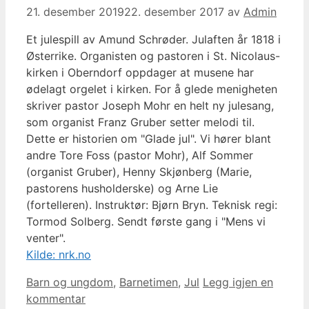
21. desember 2019
22. desember 2017
av
Admin
Et julespill av Amund Schrøder. Julaften år 1818 i
Østerrike. Organisten og pastoren i St. Nicolaus-
kirken i Oberndorf oppdager at musene har
ødelagt orgelet i kirken. For å glede menigheten
skriver pastor Joseph Mohr en helt ny julesang,
som organist Franz Gruber setter melodi til.
Dette er historien om "Glade jul". Vi hører blant
andre Tore Foss (pastor Mohr), Alf Sommer
(organist Gruber), Henny Skjønberg (Marie,
pastorens husholderske) og Arne Lie
(fortelleren). Instruktør: Bjørn Bryn. Teknisk regi:
Tormod Solberg. Sendt første gang i "Mens vi
venter".
Kilde: nrk.no
Kategorier
Barn og ungdom
,
Barnetimen
,
Jul
Legg igjen en
kommentar