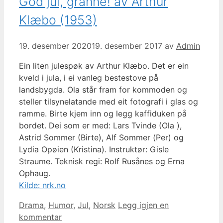
God jul, granne! av Arthur
Klæbo (1953)
19. desember 2020
19. desember 2017
av
Admin
Ein liten julespøk av Arthur Klæbo. Det er ein
kveld i jula, i ei vanleg bestestove på
landsbygda. Ola står fram for kommoden og
steller tilsynelatande med eit fotografi i glas og
ramme. Birte kjem inn og legg kaffiduken på
bordet. Dei som er med: Lars Tvinde (Ola ),
Astrid Sommer (Birte), Alf Sommer (Per) og
Lydia Opøien (Kristina). Instruktør: Gisle
Straume. Teknisk regi: Rolf Rusånes og Erna
Ophaug.
Kilde: nrk.no
Kategorier
Drama
,
Humor
,
Jul
,
Norsk
Legg igjen en
kommentar