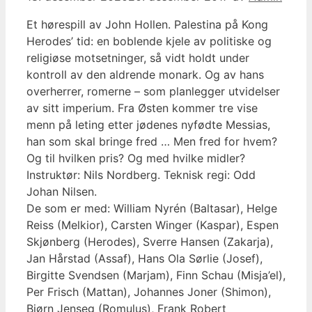
Et hørespill av John Hollen. Palestina på Kong
Herodes’ tid: en boblende kjele av politiske og
religiøse motsetninger, så vidt holdt under
kontroll av den aldrende monark. Og av hans
overherrer, romerne – som planlegger utvidelser
av sitt imperium. Fra Østen kommer tre vise
menn på leting etter jødenes nyfødte Messias,
han som skal bringe fred … Men fred for hvem?
Og til hvilken pris? Og med hvilke midler?
Instruktør: Nils Nordberg. Teknisk regi: Odd
Johan Nilsen.
De som er med: William Nyrén (Baltasar), Helge
Reiss (Melkior), Carsten Winger (Kaspar), Espen
Skjønberg (Herodes), Sverre Hansen (Zakarja),
Jan Hårstad (Assaf), Hans Ola Sørlie (Josef),
Birgitte Svendsen (Marjam), Finn Schau (Misja’el),
Per Frisch (Mattan), Johannes Joner (Shimon),
Bjørn Jenseg (Romulus), Frank Robert