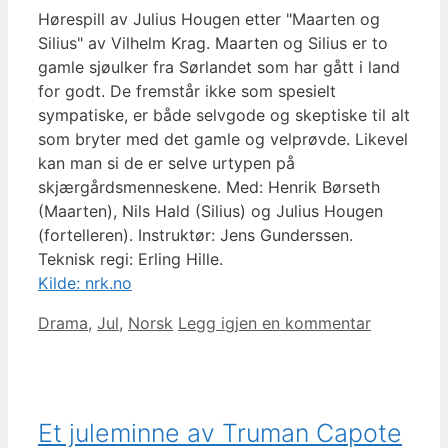
Hørespill av Julius Hougen etter "Maarten og
Silius" av Vilhelm Krag. Maarten og Silius er to
gamle sjøulker fra Sørlandet som har gått i land
for godt. De fremstår ikke som spesielt
sympatiske, er både selvgode og skeptiske til alt
som bryter med det gamle og velprøvde. Likevel
kan man si de er selve urtypen på
skjærgårdsmenneskene. Med: Henrik Børseth
(Maarten), Nils Hald (Silius) og Julius Hougen
(fortelleren). Instruktør: Jens Gunderssen.
Teknisk regi: Erling Hille.
Kilde: nrk.no
Kategorier
Drama
,
Jul
,
Norsk
Legg igjen en kommentar
Et juleminne av Truman Capote