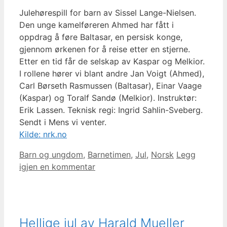
Julehørespill for barn av Sissel Lange-Nielsen.
Den unge kamelføreren Ahmed har fått i
oppdrag å føre Baltasar, en persisk konge,
gjennom ørkenen for å reise etter en stjerne.
Etter en tid får de selskap av Kaspar og Melkior.
I rollene hører vi blant andre Jan Voigt (Ahmed),
Carl Børseth Rasmussen (Baltasar), Einar Vaage
(Kaspar) og Toralf Sandø (Melkior). Instruktør:
Erik Lassen. Teknisk regi: Ingrid Sahlin-Sveberg.
Sendt i Mens vi venter.
Kilde: nrk.no
Kategorier
Barn og ungdom
,
Barnetimen
,
Jul
,
Norsk
Legg
igjen en kommentar
Hellige jul av Harald Mueller