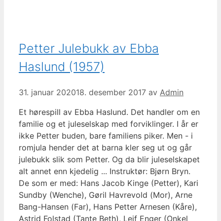
Petter Julebukk av Ebba
Haslund (1957)
31. januar 2020
18. desember 2017
av
Admin
Et hørespill av Ebba Haslund. Det handler om en
familie og et juleselskap med forviklinger. I år er
ikke Petter buden, bare familiens piker. Men - i
romjula hender det at barna kler seg ut og går
julebukk slik som Petter. Og da blir juleselskapet
alt annet enn kjedelig ... Instruktør: Bjørn Bryn.
De som er med: Hans Jacob Kinge (Petter), Kari
Sundby (Wenche), Gøril Havrevold (Mor), Arne
Bang-Hansen (Far), Hans Petter Arnesen (Kåre),
Astrid Folstad (Tante Beth), Leif Enger (Onkel