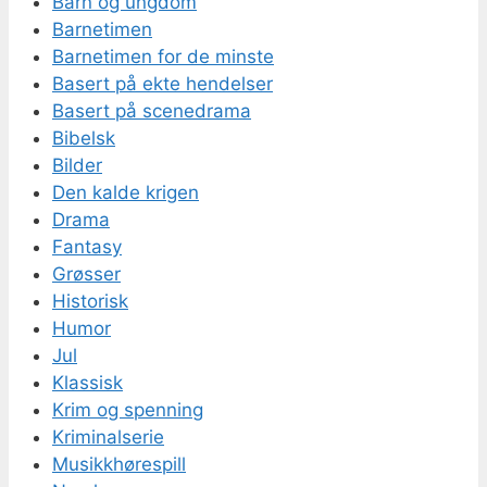
Barn og ungdom
Barnetimen
Barnetimen for de minste
Basert på ekte hendelser
Basert på scenedrama
Bibelsk
Bilder
Den kalde krigen
Drama
Fantasy
Grøsser
Historisk
Humor
Jul
Klassisk
Krim og spenning
Kriminalserie
Musikkhørespill