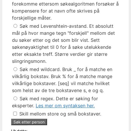
forekomme ettersom søkealgoritmen forsøker å
kompensere for at navn ofte skrives på
forskjellige måter.
Søk med Levenshtein-avstand. Et absolutt
mål på hvor mange tegn "forskjell" mellom det
du søker etter og det som blir vist. Sett
søkenøyaktighet til 0 for å søke utelukkende
etter eksakte treff. Større verdier gir større
slingringsmonn.
Søk med wildcard. Bruk _ for å matche en
vilkårlig bokstav. Bruk % for å matche mange
vilkårlige bokstaver. [seq] vil matche hvilket
som helst av de tre bokstavene s, e og q.
Søk med regex. Dette er søking for
eksperter.
Les mer om syntaksen her.
Skill mellom store og små bokstaver.
Lik dette: