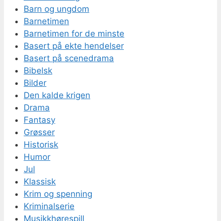
Barn og ungdom
Barnetimen
Barnetimen for de minste
Basert på ekte hendelser
Basert på scenedrama
Bibelsk
Bilder
Den kalde krigen
Drama
Fantasy
Grøsser
Historisk
Humor
Jul
Klassisk
Krim og spenning
Kriminalserie
Musikkhørespill