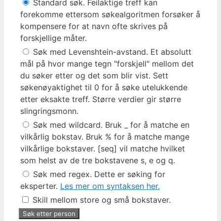
Standard søk. Feilaktige treff kan
forekomme ettersom søkealgoritmen forsøker å
kompensere for at navn ofte skrives på
forskjellige måter.
Søk med Levenshtein-avstand. Et absolutt
mål på hvor mange tegn "forskjell" mellom det
du søker etter og det som blir vist. Sett
søkenøyaktighet til 0 for å søke utelukkende
etter eksakte treff. Større verdier gir større
slingringsmonn.
Søk med wildcard. Bruk _ for å matche en
vilkårlig bokstav. Bruk % for å matche mange
vilkårlige bokstaver. [seq] vil matche hvilket
som helst av de tre bokstavene s, e og q.
Søk med regex. Dette er søking for
eksperter.
Les mer om syntaksen her.
Skill mellom store og små bokstaver.