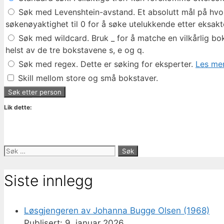
Søk med Levenshtein-avstand. Et absolutt mål på hvor 
søkenøyaktighet til 0 for å søke utelukkende etter eksakte
Søk med wildcard. Bruk _ for å matche en vilkårlig bok
helst av de tre bokstavene s, e og q.
Søk med regex. Dette er søking for eksperter.
Les mer
Skill mellom store og små bokstaver.
Lik dette:
Søk
etter:
Siste innlegg
Løsgjengeren av Johanna Bugge Olsen (1968)
9. januar 2026