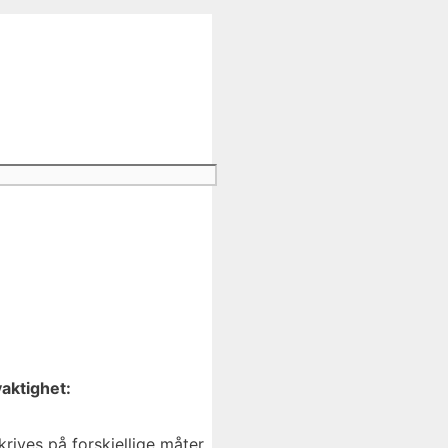
aktighet:
ives på forskjellige måter.