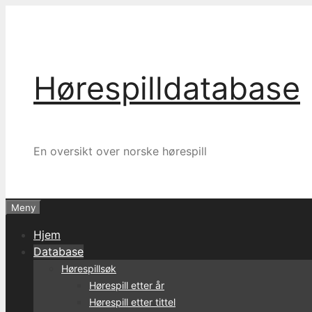
Hopp
til
innhold
Hørespilldatabase
En oversikt over norske hørespill
Meny
Hjem
Database
Hørespillsøk
Hørespill etter år
Hørespill etter tittel