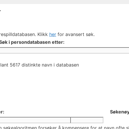
r
respilldatabasen. Klikk
her
for avansert søk.
Søk i persondatabasen etter:
ant 5617 distinkte navn i databasen
r:
Søkenøy
 søkealgoritmen forsøker å kompensere for at navn ofte skr