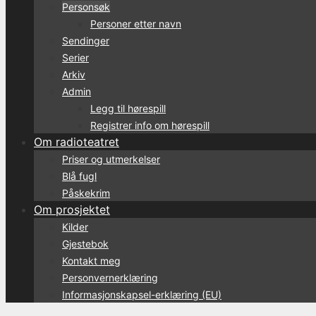
Personsøk
Personer etter navn
Sendinger
Serier
Arkiv
Admin
Legg til hørespill
Registrer info om hørespill
Om radioteatret
Priser og utmerkelser
Blå fugl
Påskekrim
Om prosjektet
Kilder
Gjestebok
Kontakt meg
Personvernerklæring
Informasjonskapsel-erklæring (EU)