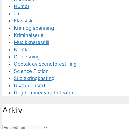
Humor
Jul
Klassisk
Krim og spenning
Kriminalserie
Musikkhørespill
Norsk
Opplesning
Opptak av sceneforestilling
Science Fiction
Skolekringkasting
Ukategorisert
Ungdommens radioteater
Arkiv
Arkiv