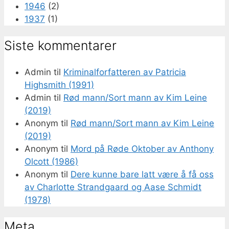
1946
(2)
1937
(1)
Siste kommentarer
Admin
til
Kriminalforfatteren av Patricia
Highsmith (1991)
Admin
til
Rød mann/Sort mann av Kim Leine
(2019)
Anonym
til
Rød mann/Sort mann av Kim Leine
(2019)
Anonym
til
Mord på Røde Oktober av Anthony
Olcott (1986)
Anonym
til
Dere kunne bare latt være å få oss
av Charlotte Strandgaard og Aase Schmidt
(1978)
Meta