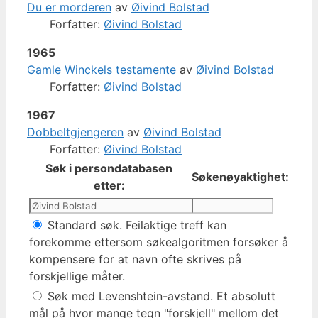
Du er morderen
av
Øivind Bolstad
Forfatter:
Øivind Bolstad
1965
Gamle Winckels testamente
av
Øivind Bolstad
Forfatter:
Øivind Bolstad
1967
Dobbeltgjengeren
av
Øivind Bolstad
Forfatter:
Øivind Bolstad
Søk i persondatabasen
Søkenøyaktighet:
etter:
Standard søk. Feilaktige treff kan
forekomme ettersom søkealgoritmen forsøker å
kompensere for at navn ofte skrives på
forskjellige måter.
Søk med Levenshtein-avstand. Et absolutt
mål på hvor mange tegn "forskjell" mellom det