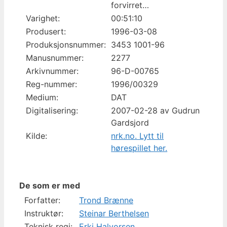
forvirret…
Varighet:
00:51:10
Produsert:
1996-03-08
Produksjonsnummer:
3453 1001-96
Manusnummer:
2277
Arkivnummer:
96-D-00765
Reg-nummer:
1996/00329
Medium:
DAT
Digitalisering:
2007-02-28 av Gudrun
Gardsjord
Kilde:
nrk.no. Lytt til
hørespillet her.
De som er med
Forfatter:
Trond Brænne
Instruktør:
Steinar Berthelsen
Teknisk regi:
Erki Halvorsen