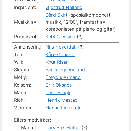
Inspisient:
Gjertrud Helland
Bård Skift
(spesialkomponert
Musikk av:
musikk, 12'00", framført av
komponisten på piano og gitar)
Produsent:
Ketil Gjessing
(?)
Annonsering:
Nils Heyerdah
(?)
Tom:
Kåre Conradi
Will:
Knut Risan
Slegga:
Bjarte Hjelmeland
Molly:
Frøydis Armand
Keisern:
Erik Øksnes
Maria:
Lene Bragli
Rich:
Henrik Mestad
Victoria:
Hanne Lindbæk
Ellers medvirker:
Mann 1:
Lars Erik Holter
(?)