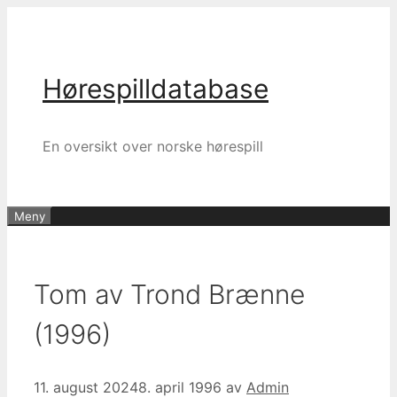
Hopp
til
innhold
Hørespilldatabase
En oversikt over norske hørespill
Meny
Tom av Trond Brænne
(1996)
11. august 2024
8. april 1996
av
Admin