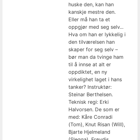
huske den, kan han
kanskje mestre den.
Eller må han ta et
oppgjør med seg selv...
Hva om han er lykkelig i
den tilværelsen han
skaper for seg selv –
bør man da tvinge ham
til å innse at alt er
oppdiktet, en ny
virkelighet laget i hans
tanker? Instruktør:
Steinar Berthelsen.
Teknisk regi: Erki
Halvorsen. De som er
med: Kåre Conradi
(Tom), Knut Risan (Will),
Bjarte Hjelmeland
(Slegga), Frøydis