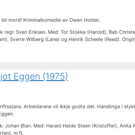
må bli mord! Kriminalkomedie av Owen Holder.
sk regi: Sven Eriksen. Med: Tor Stokke (Harold), Bab Christ
am), Sverre Wilberg (Lane) og Henrik Scheele (Reed). Origin
jot Eggen (1975)
iftsstans. Arbeidarane vil ikkje godta det. Handlinga i sty
Eggen.
kk: Johan Øian. Med: Harald Heide Steen (Kristoffer), Anita
ten), m.fl.