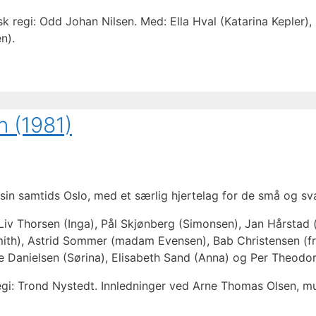
sk regi: Odd Johan Nilsen. Med: Ella Hval (Katarina Kepler)
n).
n (1981)
 sin samtids Oslo, med et særlig hjertelag for de små og sv
Liv Thorsen (Inga), Pål Skjønberg (Simonsen), Jan Hårstad
 Smith), Astrid Sommer (madam Evensen), Bab Christensen (fr
Danielsen (Sørina), Elisabeth Sand (Anna) og Per Theodo
egi: Trond Nystedt. Innledninger ved Arne Thomas Olsen, mu