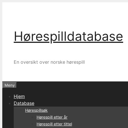
Hopp
til
innhold
Hørespilldatabase
En oversikt over norske hørespill
Meny
Hjem
Database
Hørespillsøk
Hørespill etter år
Hørespill etter tittel