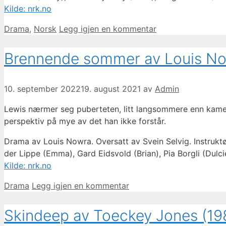
Kilde: nrk.no
Kategorier
Drama
,
Norsk
Legg igjen en kommentar
Brennende sommer av Louis No
10. september 2022
19. august 2021
av
Admin
Lewis nærmer seg puberteten, litt langsommere enn kamera
perspektiv på mye av det han ikke forstår.
Drama av Louis Nowra. Oversatt av Svein Selvig. Instrukt
der Lippe (Emma), Gard Eidsvold (Brian), Pia Borgli (Dulcie
Kilde: nrk.no
Kategorier
Drama
Legg igjen en kommentar
Skindeep av Toeckey Jones (19