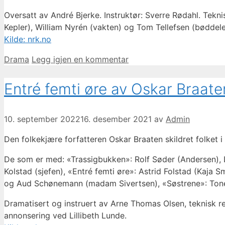
Oversatt av André Bjerke. Instruktør: Sverre Rødahl. Tekni
Kepler), William Nyrén (vakten) og Tom Tellefsen (bøddele
Kilde: nrk.no
Kategorier
Drama
Legg igjen en kommentar
Entré femti øre av Oskar Braate
10. september 2022
16. desember 2021
av
Admin
Den folkekjære forfatteren Oskar Braaten skildret folket i
De som er med: «Trassigbukken»: Rolf Søder (Andersen), 
Kolstad (sjefen), «Entré femti øre»: Astrid Folstad (Kaja
og Aud Schønemann (madam Sivertsen), «Søstrene»: Tone 
Dramatisert og instruert av Arne Thomas Olsen, teknisk r
annonsering ved Lillibeth Lunde.