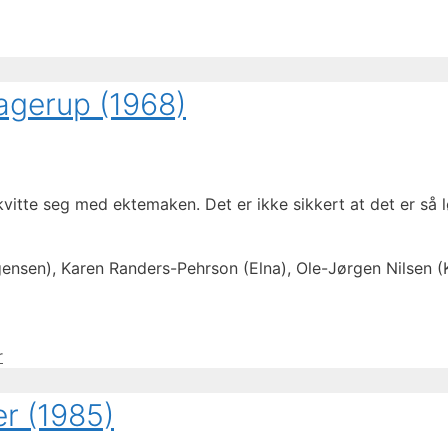
Hagerup (1968)
 kvitte seg med ektemaken. Det er ikke sikkert at det er så
ensen), Karen Randers-Pehrson (Elna), Ole-Jørgen Nilsen (K
r
r (1985)