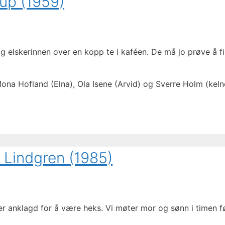
rup (1959)
g elskerinnen over en kopp te i kaféen. De må jo prøve å f
ona Hofland (Elna), Ola Isene (Arvid) og Sverre Holm (keln
 Lindgren (1985)
er anklagd for å være heks. Vi møter mor og sønn i timen 