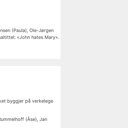
ensen (Paula), Ole-Jørgen
altittel: «John hates Mary».
kket byggjer på verkelege
 Rummelhoff (Åse), Jan