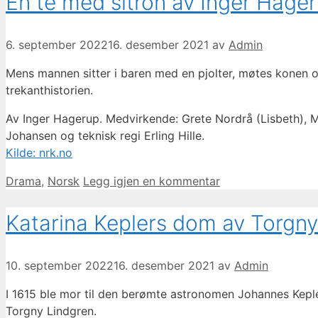
En te med sitron av Inger Hage
6. september 2022
16. desember 2021
av
Admin
Mens mannen sitter i baren med en pjolter, møtes konen o
trekanthistorien.
Av Inger Hagerup. Medvirkende: Grete Nordrå (Lisbeth), M
Johansen og teknisk regi Erling Hille.
Kilde: nrk.no
Kategorier
Drama
,
Norsk
Legg igjen en kommentar
Katarina Keplers dom av Torgny
10. september 2022
16. desember 2021
av
Admin
I 1615 ble mor til den berømte astronomen Johannes Kepl
Torgny Lindgren.