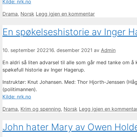
Kilde: nrk.no
Kategorier
Drama
,
Norsk
Legg igjen en kommentar
En spøkelseshistorie av Inger 
10. september 2022
16. desember 2021
av
Admin
En aldri så liten advarsel til alle som går med tanke om å
spøkefull historie av Inger Hagerup.
Instruktør: Knut Johansen. Med: Thor Hjorth-Jenssen (Håg
(politimannen).
Kilde: nrk.no
Kategorier
Drama
,
Krim og spenning
,
Norsk
Legg igjen en kommenta
John hater Mary av Owen Holde