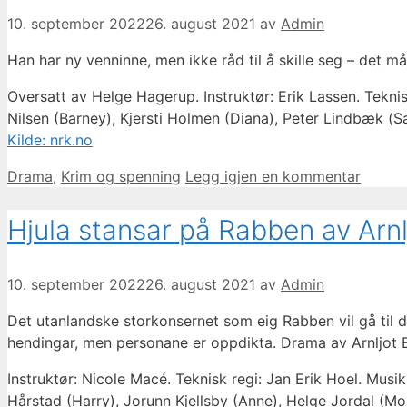
10. september 2022
26. august 2021
av
Admin
Han har ny venninne, men ikke råd til å skille seg – det 
Oversatt av Helge Hagerup. Instruktør: Erik Lassen. Tekni
Nilsen (Barney), Kjersti Holmen (Diana), Peter Lindbæk (S
Kilde: nrk.no
Kategorier
Drama
,
Krim og spenning
Legg igjen en kommentar
Hjula stansar på Rabben av Arnl
10. september 2022
26. august 2021
av
Admin
Det utanlandske storkonsernet som eig Rabben vil gå til dr
hendingar, men personane er oppdikta. Drama av Arnljot 
Instruktør: Nicole Macé. Teknisk regi: Jan Erik Hoel. Musi
Hårstad (Harry), Jorunn Kjellsby (Anne), Helge Jordal (Mor