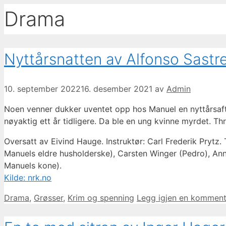
Drama
Nyttårsnatten av Alfonso Sastre
10. september 2022
16. desember 2021
av
Admin
Noen venner dukker uventet opp hos Manuel en nyttårsaf
nøyaktig ett år tidligere. Da ble en ung kvinne myrdet. Thr
Oversatt av Eivind Hauge. Instruktør: Carl Frederik Prytz.
Manuels eldre husholderske), Carsten Winger (Pedro), Ann
Manuels kone).
Kilde: nrk.no
Kategorier
Drama
,
Grøsser
,
Krim og spenning
Legg igjen en komment