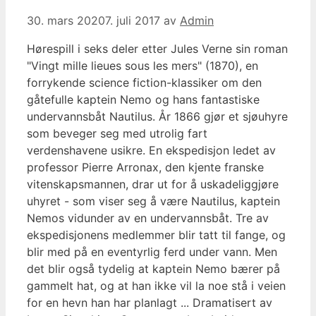
30. mars 2020
7. juli 2017
av
Admin
Hørespill i seks deler etter Jules Verne sin roman
"Vingt mille lieues sous les mers" (1870), en
forrykende science fiction-klassiker om den
gåtefulle kaptein Nemo og hans fantastiske
undervannsbåt Nautilus. År 1866 gjør et sjøuhyre
som beveger seg med utrolig fart
verdenshavene usikre. En ekspedisjon ledet av
professor Pierre Arronax, den kjente franske
vitenskapsmannen, drar ut for å uskadeliggjøre
uhyret - som viser seg å være Nautilus, kaptein
Nemos vidunder av en undervannsbåt. Tre av
ekspedisjonens medlemmer blir tatt til fange, og
blir med på en eventyrlig ferd under vann. Men
det blir også tydelig at kaptein Nemo bærer på
gammelt hat, og at han ikke vil la noe stå i veien
for en hevn han har planlagt ... Dramatisert av