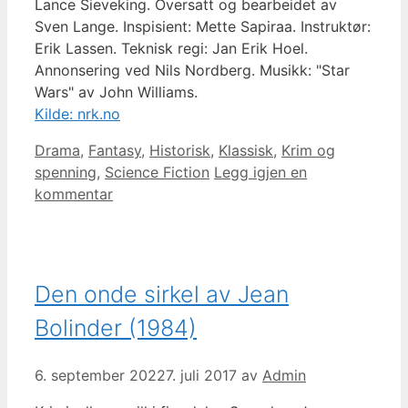
Lance Sieveking. Oversatt og bearbeidet av
Sven Lange. Inspisient: Mette Sapiraa. Instruktør:
Erik Lassen. Teknisk regi: Jan Erik Hoel.
Annonsering ved Nils Nordberg. Musikk: "Star
Wars" av John Williams.
Kilde: nrk.no
Kategorier
Drama
,
Fantasy
,
Historisk
,
Klassisk
,
Krim og
spenning
,
Science Fiction
Legg igjen en
kommentar
Den onde sirkel av Jean
Bolinder (1984)
6. september 2022
7. juli 2017
av
Admin