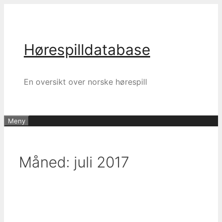
Hopp
til
innhold
Hørespilldatabase
En oversikt over norske hørespill
Meny
Måned:
juli 2017