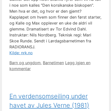
i noe som kalles "Den korsikanske biskopen".
Men hva er det, og hvor er den gjemt?
Kappløpet om hvem som finner den først starter,
og Kalle og Max opplever en uke de aldri vil
glemme. Dramatisert av Tor Edvind Dahl.
Instruktør: Nils Nordberg. Teknisk regi: Mari
Skoe Runde. Sendt i Lørdagsbarnetimen fra
RADIORANSJ.
Kilde: nrk.no
Kategorier
Barn og ungdom
,
Barnetimen
Legg igjen en
kommentar
En verdensomseiling under
havet av Jules Verne (1981)