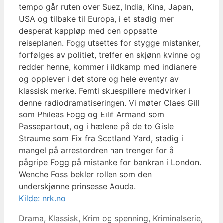
tempo går ruten over Suez, India, Kina, Japan,
USA og tilbake til Europa, i et stadig mer
desperat kappløp med den oppsatte
reiseplanen. Fogg utsettes for stygge mistanker,
forfølges av politiet, treffer en skjønn kvinne og
redder henne, kommer i ildkamp med indianere
og opplever i det store og hele eventyr av
klassisk merke. Femti skuespillere medvirker i
denne radiodramatiseringen. Vi møter Claes Gill
som Phileas Fogg og Eilif Armand som
Passepartout, og i hælene på de to Gisle
Straume som Fix fra Scotland Yard, stadig i
mangel på arrestordren han trenger for å
pågripe Fogg på mistanke for bankran i London.
Wenche Foss bekler rollen som den
underskjønne prinsesse Aouda.
Kilde: nrk.no
Kategorier
Drama
,
Klassisk
,
Krim og spenning
,
Kriminalserie
,