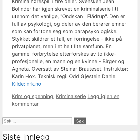
Kriminalhørespill i fire deler. Svensken Jean
Bolinder har igjen skrevet en kriminalserie litt
utenom det vanlige, "Ondskan i Flädrup". Den er
full av psykologi, og deler av den berører emner
som kan fortone seg som parapsykologiske.
Stykket skildrer et fall, en forringelse - ikke på
privatplanet, men i et helt lite samfunn. En
gammel forbrytelse etterforskes av to ikke-
profesjonelle, en mann og en kvinne - Birger og
Agneta. Oversatt av Steinar Brauteset. Instruktør:
Karin Hox. Teknisk regi: Odd Gjøstein Dahle.
Kilde: nrk.no
Kategorier
Krim og spenning
,
Kriminalserie
Legg igjen en
kommentar
Søk
etter:
Siste innlegg