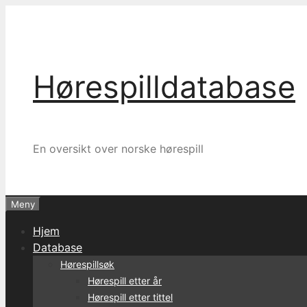
Hopp
til
innhold
Hørespilldatabase
En oversikt over norske hørespill
Meny
Hjem
Database
Hørespillsøk
Hørespill etter år
Hørespill etter tittel