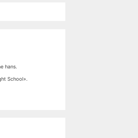
ne hans.
ght School».