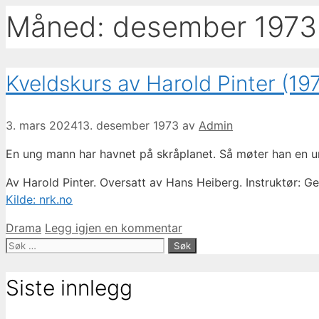
Måned:
desember 1973
Kveldskurs av Harold Pinter (19
3. mars 2024
13. desember 1973
av
Admin
En ung mann har havnet på skråplanet. Så møter han en un
Av Harold Pinter. Oversatt av Hans Heiberg. Instruktør: Ge
Kilde: nrk.no
Kategorier
Drama
Legg igjen en kommentar
Søk
etter:
Siste innlegg