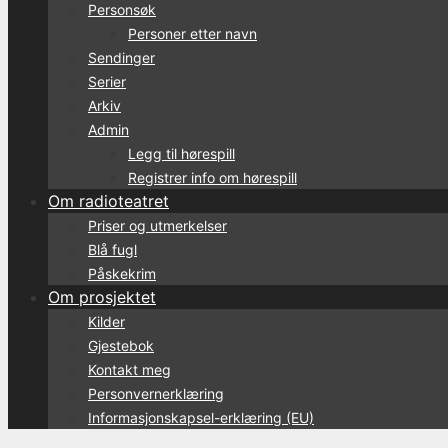
Personsøk
Personer etter navn
Sendinger
Serier
Arkiv
Admin
Legg til hørespill
Registrer info om hørespill
Om radioteatret
Priser og utmerkelser
Blå fugl
Påskekrim
Om prosjektet
Kilder
Gjestebok
Kontakt meg
Personvernerklæring
Informasjonskapsel-erklæring (EU)