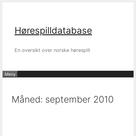
Hopp
til
innhold
Hørespilldatabase
En oversikt over norske hørespill
Meny
Måned:
september 2010