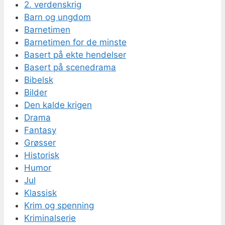
2. verdenskrig
Barn og ungdom
Barnetimen
Barnetimen for de minste
Basert på ekte hendelser
Basert på scenedrama
Bibelsk
Bilder
Den kalde krigen
Drama
Fantasy
Grøsser
Historisk
Humor
Jul
Klassisk
Krim og spenning
Kriminalserie