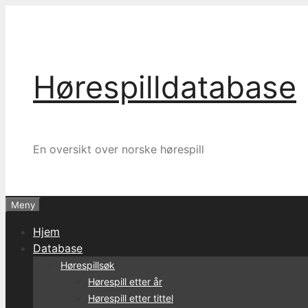
Hopp
til
innhold
Hørespilldatabase
En oversikt over norske hørespill
Meny
Hjem
Database
Hørespillsøk
Hørespill etter år
Hørespill etter tittel