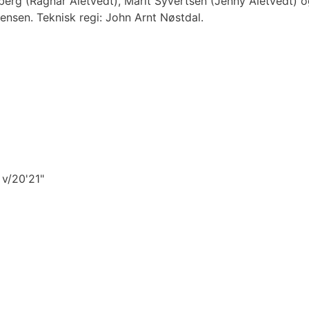
jønberg (Ragnar Åletvedt), Marit Syvertsen (Jenny Åletvedt)
ensen. Teknisk regi: John Arnt Nøstdal.
 v/20'21"