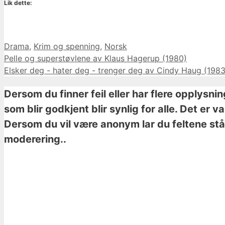
Lik dette:
Kategorier
Drama
,
Krim og spenning
,
Norsk
Pelle og superstøvlene av Klaus Hagerup (1980)
Elsker deg - hater deg - trenger deg av Cindy Haug (1983
Dersom du finner feil eller har flere opplysni
som blir godkjent blir synlig for alle. Det er 
Dersom du vil være anonym lar du feltene stå 
moderering..