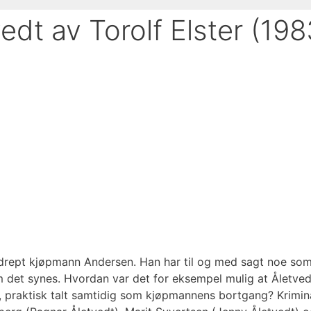
dt av Torolf Elster (198
ha drept kjøpmann Andersen. Han har til og med sagt noe som
m det synes. Hvordan var det for eksempel mulig at Åletve
 praktisk talt samtidig som kjøpmannens bortgang? Kriminalh