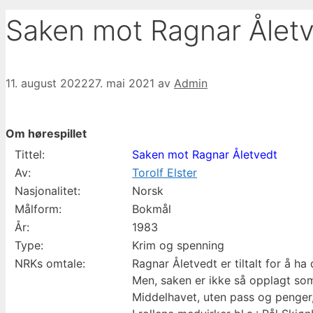
Saken mot Ragnar Åletve
11. august 2022
27. mai 2021
av
Admin
Om hørespillet
Tittel:
Saken mot Ragnar Åletvedt
Av:
Torolf Elster
Nasjonalitet:
Norsk
Målform:
Bokmål
År:
1983
Type:
Krim og spenning
NRKs omtale:
Ragnar Åletvedt er tiltalt for å 
Men, saken er ikke så opplagt so
Middelhavet, uten pass og penger,