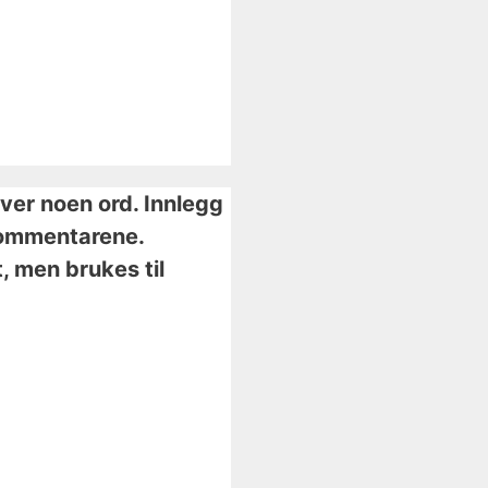
iver noen ord. Innlegg
i kommentarene.
, men brukes til