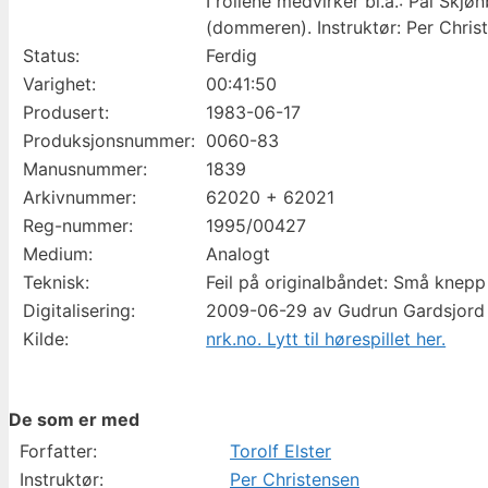
I rollene medvirker bl.a.: Pål Sk
(dommeren). Instruktør: Per Christ
Status:
Ferdig
Varighet:
00:41:50
Produsert:
1983-06-17
Produksjonsnummer:
0060-83
Manusnummer:
1839
Arkivnummer:
62020 + 62021
Reg-nummer:
1995/00427
Medium:
Analogt
Teknisk:
Feil på originalbåndet: Små knepp
Digitalisering:
2009-06-29 av Gudrun Gardsjord
Kilde:
nrk.no. Lytt til hørespillet her.
De som er med
Forfatter:
Torolf Elster
Instruktør:
Per Christensen