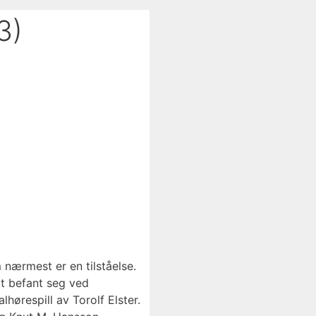
3)
 nærmest er en tilståelse.
dt befant seg ved
ørespill av Torolf Elster.