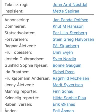
Teknisk regi:
John Arnt Nøstdal
Inspisient:
Mette Sapiraa
Annonsering:
Jan Pande-Rolfsen
Dommeren:
Knut M Hansson
Statsadvokaten:
Per Lillo-Stenberg
Forsvareren:
Stein Grieg Halvorsen
Ragnar Åletvedt:
Pål Skjønberg
Fru Tobiessen:
Unni Evjen
Jostein Gulbrandsen:
Sven Nordin
Gunhild Sophie Njøsen:
Bonne Gauguin
Ida Braathen:
Sidsel Ryen
Fru kjøpmann Andersen:
Ragnhild Michelsen
Jenny Åletvedt:
Marit Syvertsen
Mannlig reporter:
Finn Schau
Kvinnelig reporter:
Hilde Sophie Plau
Raben Iversen:
Erik Øksnes
Ånden:
Egil Åsman