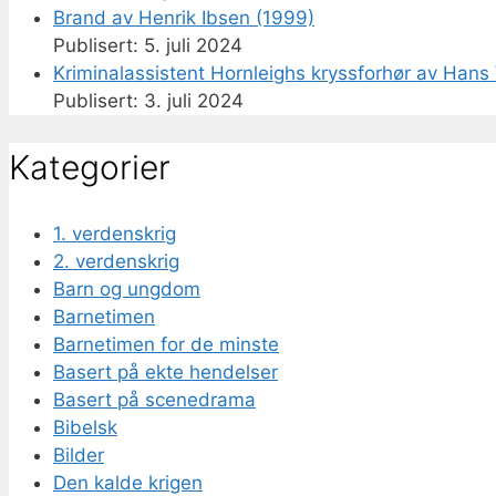
Brand av Henrik Ibsen (1999)
5. juli 2024
Kriminalassistent Hornleighs kryssforhør av Hans 
3. juli 2024
Kategorier
1. verdenskrig
2. verdenskrig
Barn og ungdom
Barnetimen
Barnetimen for de minste
Basert på ekte hendelser
Basert på scenedrama
Bibelsk
Bilder
Den kalde krigen