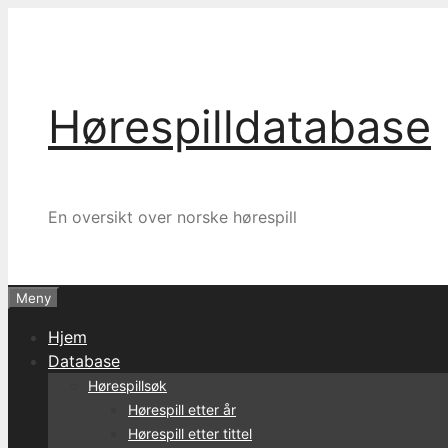
Hopp
til
innhold
Hørespilldatabase
En oversikt over norske hørespill
Meny
Hjem
Database
Hørespillsøk
Hørespill etter år
Hørespill etter tittel