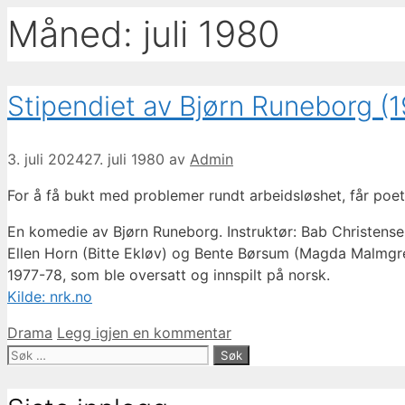
Måned:
juli 1980
Stipendiet av Bjørn Runeborg (
3. juli 2024
27. juli 1980
av
Admin
For å få bukt med problemer rundt arbeidsløshet, får poet
En komedie av Bjørn Runeborg. Instruktør: Bab Christensen.
Ellen Horn (Bitte Ekløv) og Bente Børsum (Magda Malmgre
1977-78, som ble oversatt og innspilt på norsk.
Kilde: nrk.no
Kategorier
Drama
Legg igjen en kommentar
Søk
etter: