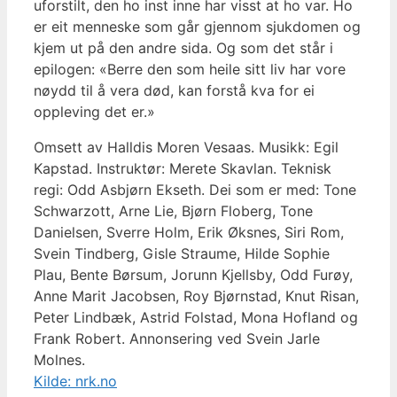
uforstilt, den ho inst inne har visst at ho var. Ho
er eit menneske som går gjennom sjukdomen og
kjem ut på den andre sida. Og som det står i
epilogen: «Berre den som heile sitt liv har vore
nøydd til å vera død, kan forstå kva for ei
oppleving det er.»
Omsett av Halldis Moren Vesaas. Musikk: Egil
Kapstad. Instruktør: Merete Skavlan. Teknisk
regi: Odd Asbjørn Ekseth. Dei som er med: Tone
Schwarzott, Arne Lie, Bjørn Floberg, Tone
Danielsen, Sverre Holm, Erik Øksnes, Siri Rom,
Svein Tindberg, Gisle Straume, Hilde Sophie
Plau, Bente Børsum, Jorunn Kjellsby, Odd Furøy,
Anne Marit Jacobsen, Roy Bjørnstad, Knut Risan,
Peter Lindbæk, Astrid Folstad, Mona Hofland og
Frank Robert. Annonsering ved Svein Jarle
Molnes.
Kilde: nrk.no