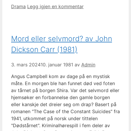
Kategorier
Drama
Legg igjen en kommentar
Mord eller selvmord? av John
Dickson Carr (1981)
3. mars 2024
10. januar 1981
av
Admin
Angus Campbell kom av dage på en mystisk
måte. En morgen ble han funnet død ved foten
av tårnet på borgen Shira. Var det selvmord eller
hjemsøker en forbannelse den gamle borgen
eller kanskje det dreier seg om drap? Basert på
romanen "The Case of the Constant Suicides" fra
1941, utkommet på norsk under tittelen
"Dødstårnet". Kriminalhørespill i fem deler av