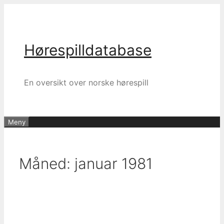
Hopp
til
innhold
Hørespilldatabase
En oversikt over norske hørespill
Meny
Måned:
januar 1981