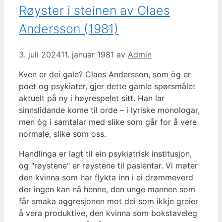
Røyster i steinen av Claes
Andersson (1981)
3. juli 2024
11. januar 1981
av
Admin
Kven er dei gale? Claes Andersson, som òg er
poet og psykiater, gjer dette gamle spørsmålet
aktuelt på ny i høyrespelet sitt. Han lar
sinnslidande kome til orde – i lyriske monologar,
men òg i samtalar med slike som går for å vere
normale, slike som oss.
Handlinga er lagt til ein psykiatrisk institusjon,
og "røystene" er røystene til pasientar. Vi møter
den kvinna som har flykta inn i ei drømmeverd
der ingen kan nå henne, den unge mannen som
får smaka aggresjonen mot dei som ikkje greier
å vera produktive, den kvinna som bokstaveleg