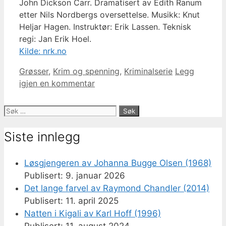
John Dickson Carr. Dramatisert av Edith Ranum
etter Nils Nordbergs oversettelse. Musikk: Knut
Heljar Hagen. Instruktør: Erik Lassen. Teknisk
regi: Jan Erik Hoel.
Kilde: nrk.no
Kategorier
Grøsser
,
Krim og spenning
,
Kriminalserie
Legg
igjen en kommentar
Søk
etter:
Siste innlegg
Løsgjengeren av Johanna Bugge Olsen (1968)
9. januar 2026
Det lange farvel av Raymond Chandler (2014)
11. april 2025
Natten i Kigali av Karl Hoff (1996)
11. august 2024