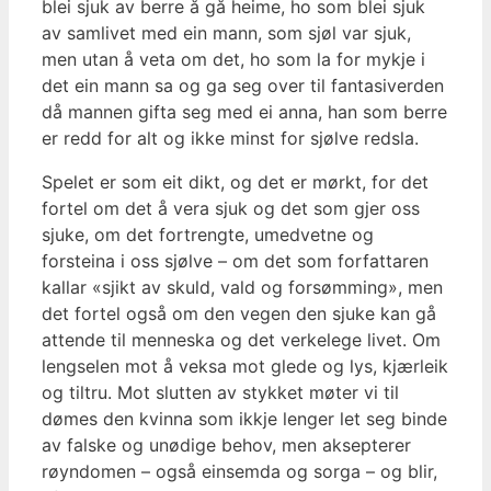
blei sjuk av berre å gå heime, ho som blei sjuk
av samlivet med ein mann, som sjøl var sjuk,
men utan å veta om det, ho som la for mykje i
det ein mann sa og ga seg over til fantasiverden
då mannen gifta seg med ei anna, han som berre
er redd for alt og ikke minst for sjølve redsla.
Spelet er som eit dikt, og det er mørkt, for det
fortel om det å vera sjuk og det som gjer oss
sjuke, om det fortrengte, umedvetne og
forsteina i oss sjølve – om det som forfattaren
kallar «sjikt av skuld, vald og forsømming», men
det fortel også om den vegen den sjuke kan gå
attende til menneska og det verkelege livet. Om
lengselen mot å veksa mot glede og lys, kjærleik
og tiltru. Mot slutten av stykket møter vi til
dømes den kvinna som ikkje lenger let seg binde
av falske og unødige behov, men aksepterer
røyndomen – også einsemda og sorga – og blir,