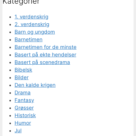
Kategorier
1. verdenskrig
2. verdenskrig
Barn og ungdom
Barnetimen
Barnetimen for de minste
Basert på ekte hendelser
Basert på scenedrama
Bibelsk
Bilder
Den kalde krigen
Drama
Fantasy
Grøsser
Historisk
Humor
Jul