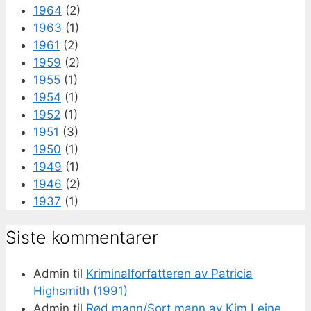
1964
(2)
1963
(1)
1961
(2)
1959
(2)
1955
(1)
1954
(1)
1952
(1)
1951
(3)
1950
(1)
1949
(1)
1946
(2)
1937
(1)
Siste kommentarer
Admin
til
Kriminalforfatteren av Patricia
Highsmith (1991)
Admin
til
Rød mann/Sort mann av Kim Leine