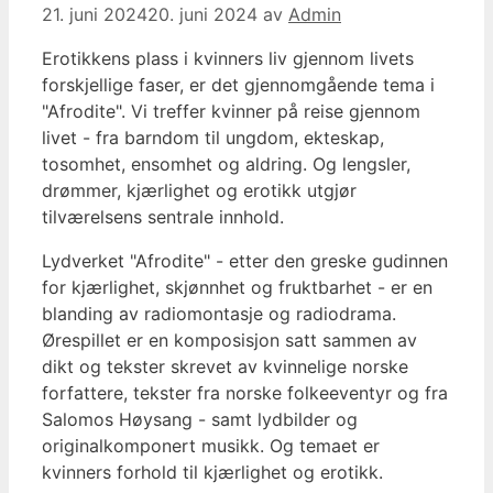
21. juni 2024
20. juni 2024
av
Admin
Erotikkens plass i kvinners liv gjennom livets
forskjellige faser, er det gjennomgående tema i
"Afrodite". Vi treffer kvinner på reise gjennom
livet - fra barndom til ungdom, ekteskap,
tosomhet, ensomhet og aldring. Og lengsler,
drømmer, kjærlighet og erotikk utgjør
tilværelsens sentrale innhold.
Lydverket "Afrodite" - etter den greske gudinnen
for kjærlighet, skjønnhet og fruktbarhet - er en
blanding av radiomontasje og radiodrama.
Ørespillet er en komposisjon satt sammen av
dikt og tekster skrevet av kvinnelige norske
forfattere, tekster fra norske folkeeventyr og fra
Salomos Høysang - samt lydbilder og
originalkomponert musikk. Og temaet er
kvinners forhold til kjærlighet og erotikk.