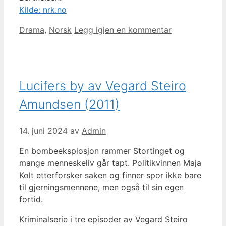
Kilde: nrk.no
Kategorier
Drama
,
Norsk
Legg igjen en kommentar
Lucifers by av Vegard Steiro
Amundsen (2011)
14. juni 2024
av
Admin
En bombeeksplosjon rammer Stortinget og
mange menneskeliv går tapt. Politikvinnen Maja
Kolt etterforsker saken og finner spor ikke bare
til gjerningsmennene, men også til sin egen
fortid.
Kriminalserie i tre episoder av Vegard Steiro