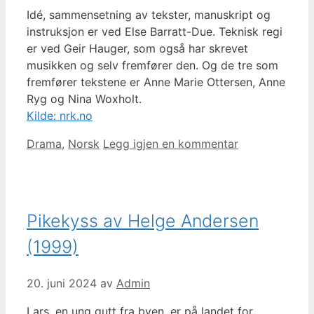
Idé, sammensetning av tekster, manuskript og
instruksjon er ved Else Barratt-Due. Teknisk regi
er ved Geir Hauger, som også har skrevet
musikken og selv fremfører den. Og de tre som
fremfører tekstene er Anne Marie Ottersen, Anne
Ryg og Nina Woxholt.
Kilde: nrk.no
Kategorier
Drama
,
Norsk
Legg igjen en kommentar
Pikekyss av Helge Andersen
(1999)
20. juni 2024
av
Admin
Lars, en ung gutt fra byen, er på landet for