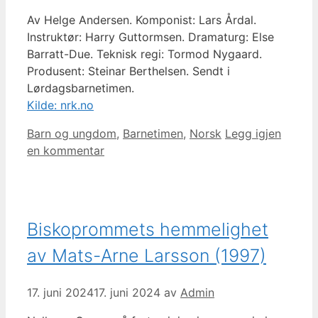
Av Helge Andersen. Komponist: Lars Årdal.
Instruktør: Harry Guttormsen. Dramaturg: Else
Barratt-Due. Teknisk regi: Tormod Nygaard.
Produsent: Steinar Berthelsen. Sendt i
Lørdagsbarnetimen.
Kilde: nrk.no
Kategorier
Barn og ungdom
,
Barnetimen
,
Norsk
Legg igjen
en kommentar
Biskoprommets hemmelighet
av Mats-Arne Larsson (1997)
17. juni 2024
17. juni 2024
av
Admin