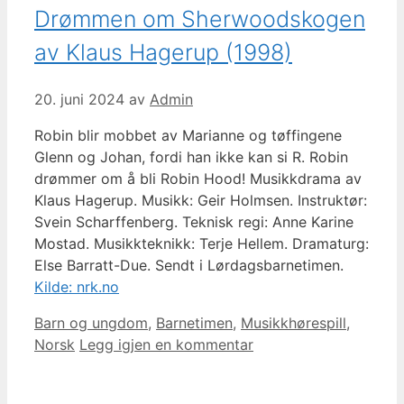
Drømmen om Sherwoodskogen
av Klaus Hagerup (1998)
20. juni 2024
av
Admin
Robin blir mobbet av Marianne og tøffingene
Glenn og Johan, fordi han ikke kan si R. Robin
drømmer om å bli Robin Hood! Musikkdrama av
Klaus Hagerup. Musikk: Geir Holmsen. Instruktør:
Svein Scharffenberg. Teknisk regi: Anne Karine
Mostad. Musikkteknikk: Terje Hellem. Dramaturg:
Else Barratt-Due. Sendt i Lørdagsbarnetimen.
Kilde: nrk.no
Kategorier
Barn og ungdom
,
Barnetimen
,
Musikkhørespill
,
Norsk
Legg igjen en kommentar