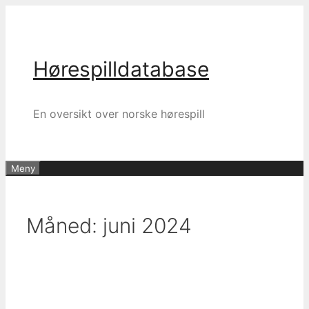
Hopp
til
innhold
Hørespilldatabase
En oversikt over norske hørespill
Meny
Måned:
juni 2024