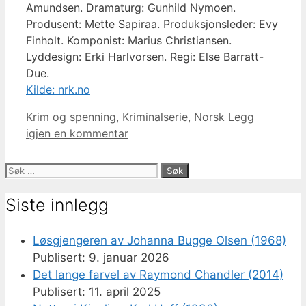
Amundsen. Dramaturg: Gunhild Nymoen.
Produsent: Mette Sapiraa. Produksjonsleder: Evy
Finholt. Komponist: Marius Christiansen.
Lyddesign: Erki Harlvorsen. Regi: Else Barratt-
Due.
Kilde: nrk.no
Kategorier
Krim og spenning
,
Kriminalserie
,
Norsk
Legg
igjen en kommentar
Søk
etter:
Siste innlegg
Løsgjengeren av Johanna Bugge Olsen (1968)
9. januar 2026
Det lange farvel av Raymond Chandler (2014)
11. april 2025