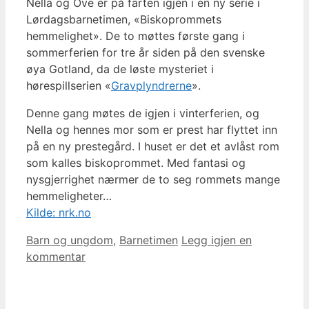
Nella og Ove er på farten igjen i en ny serie i
Lørdagsbarnetimen, «Biskoprommets
hemmelighet». De to møttes første gang i
sommerferien for tre år siden på den svenske
øya Gotland, da de løste mysteriet i
hørespillserien «
Gravplyndrerne
».
Denne gang møtes de igjen i vinterferien, og
Nella og hennes mor som er prest har flyttet inn
på en ny prestegård. I huset er det et avlåst rom
som kalles biskoprommet. Med fantasi og
nysgjerrighet nærmer de to seg rommets mange
hemmeligheter…
Kilde: nrk.no
Kategorier
Barn og ungdom
,
Barnetimen
Legg igjen en
kommentar