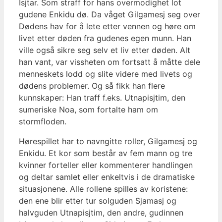
Isjtar. Som straff for hans overmodighet lot
gudene Enkidu dø. Da våget Gilgamesj seg over
Dødens hav for å lete etter vennen og høre om
livet etter døden fra gudenes egen munn. Han
ville også sikre seg selv et liv etter døden. Alt
han vant, var vissheten om fortsatt å måtte dele
menneskets lodd og slite videre med livets og
dødens problemer. Og så fikk han flere
kunnskaper: Han traff f.eks. Utnapisjtim, den
sumeriske Noa, som fortalte ham om
stormfloden.
Hørespillet har to navngitte roller, Gilgamesj og
Enkidu. Et kor som består av fem mann og tre
kvinner forteller eller kommenterer handlingen
og deltar samlet eller enkeltvis i de dramatiske
situasjonene. Alle rollene spilles av koristene:
den ene blir etter tur solguden Sjamasj og
halvguden Utnapisjtim, den andre, gudinnen