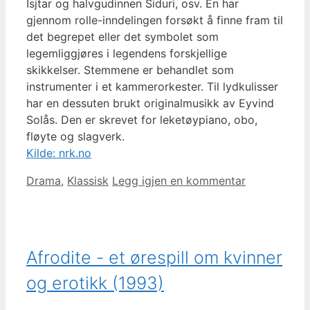
Isjtar og halvgudinnen Siduri, osv. En har
gjennom rolle-inndelingen forsøkt å finne fram til
det begrepet eller det symbolet som
legemliggjøres i legendens forskjellige
skikkelser. Stemmene er behandlet som
instrumenter i et kammerorkester. Til lydkulisser
har en dessuten brukt originalmusikk av Eyvind
Solås. Den er skrevet for leketøypiano, obo,
fløyte og slagverk.
Kilde: nrk.no
Kategorier
Drama
,
Klassisk
Legg igjen en kommentar
Afrodite - et ørespill om kvinner
og erotikk (1993)