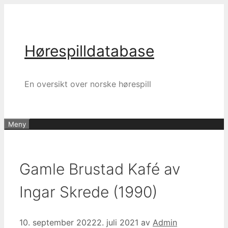
Hopp
til
innhold
Hørespilldatabase
En oversikt over norske hørespill
Meny
Gamle Brustad Kafé av
Ingar Skrede (1990)
10. september 2022
2. juli 2021
av
Admin