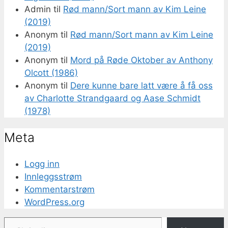
Admin
til
Rød mann/Sort mann av Kim Leine
(2019)
Anonym
til
Rød mann/Sort mann av Kim Leine
(2019)
Anonym
til
Mord på Røde Oktober av Anthony
Olcott (1986)
Anonym
til
Dere kunne bare latt være å få oss
av Charlotte Strandgaard og Aase Schmidt
(1978)
Meta
Logg inn
Innleggsstrøm
Kommentarstrøm
WordPress.org
Skriv din e-post...