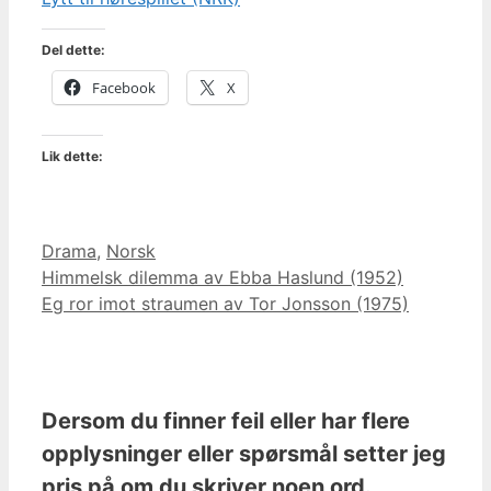
Del dette:
Facebook
X
Lik dette:
Kategorier
Drama
,
Norsk
Himmelsk dilemma av Ebba Haslund (1952)
Eg ror imot straumen av Tor Jonsson (1975)
Dersom du finner feil eller har flere
opplysninger eller spørsmål setter jeg
pris på om du skriver noen ord.