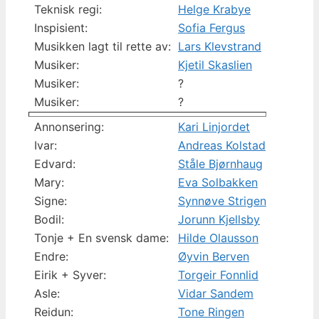
Teknisk regi:
Helge Krabye
Inspisient:
Sofia Fergus
Musikken lagt til rette av:
Lars Klevstrand
Musiker:
Kjetil Skaslien
Musiker:
?
Musiker:
?
Annonsering:
Kari Linjordet
Ivar:
Andreas Kolstad
Edvard:
Ståle Bjørnhaug
Mary:
Eva Solbakken
Signe:
Synnøve Strigen
Bodil:
Jorunn Kjellsby
Tonje + En svensk dame:
Hilde Olausson
Endre:
Øyvin Berven
Eirik + Syver:
Torgeir Fonnlid
Asle:
Vidar Sandem
Reidun:
Tone Ringen