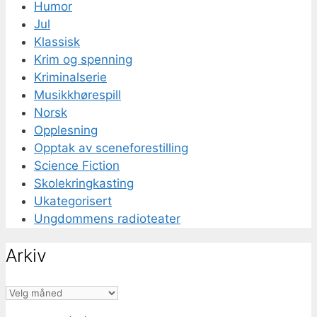
Humor
Jul
Klassisk
Krim og spenning
Kriminalserie
Musikkhørespill
Norsk
Opplesning
Opptak av sceneforestilling
Science Fiction
Skolekringkasting
Ukategorisert
Ungdommens radioteater
Arkiv
Arkiv