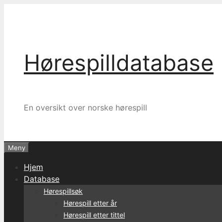
Hopp
til
innhold
Hørespilldatabase
En oversikt over norske hørespill
Meny
Hjem
Database
Hørespillsøk
Hørespill etter år
Hørespill etter tittel