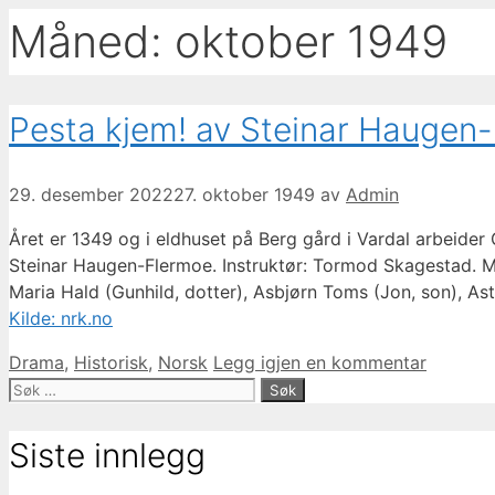
Måned:
oktober 1949
Pesta kjem! av Steinar Haugen
29. desember 2022
27. oktober 1949
av
Admin
Året er 1349 og i eldhuset på Berg gård i Vardal arbeider 
Steinar Haugen-Flermoe. Instruktør: Tormod Skagestad. Me
Maria Hald (Gunhild, dotter), Asbjørn Toms (Jon, son), Ast
Kilde: nrk.no
Kategorier
Drama
,
Historisk
,
Norsk
Legg igjen en kommentar
Søk
etter:
Siste innlegg