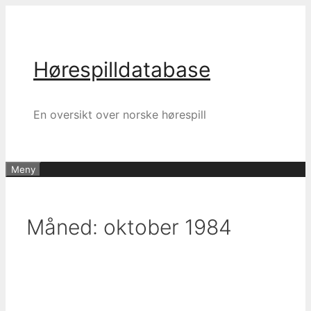
Hopp
til
innhold
Hørespilldatabase
En oversikt over norske hørespill
Meny
Måned:
oktober 1984