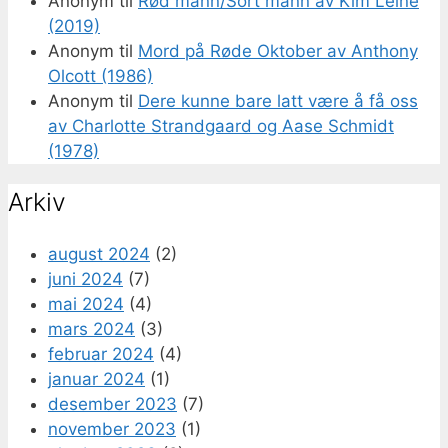
Anonym
til
Rød mann/Sort mann av Kim Leine
(2019)
Anonym
til
Mord på Røde Oktober av Anthony
Olcott (1986)
Anonym
til
Dere kunne bare latt være å få oss
av Charlotte Strandgaard og Aase Schmidt
(1978)
Arkiv
august 2024
(2)
juni 2024
(7)
mai 2024
(4)
mars 2024
(3)
februar 2024
(4)
januar 2024
(1)
desember 2023
(7)
november 2023
(1)