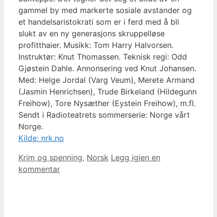
gammel by med markerte sosiale avstander og
et handelsaristokrati som er i ferd med å bli
slukt av en ny generasjons skruppelløse
profitthaier. Musikk: Tom Harry Halvorsen.
Instruktør: Knut Thomassen. Teknisk regi: Odd
Gjøstein Dahle. Annonsering ved Knut Johansen.
Med: Helge Jordal (Varg Veum), Merete Armand
(Jasmin Henrichsen), Trude Birkeland (Hildegunn
Freihow), Tore Nysæther (Eystein Freihow), m.fl.
Sendt i Radioteatrets sommerserie: Norge vårt
Norge.
Kilde: nrk.no
Kategorier
Krim og spenning
,
Norsk
Legg igjen en
kommentar