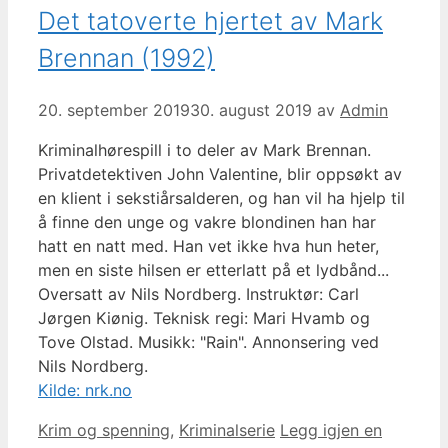
Det tatoverte hjertet av Mark
Brennan (1992)
20. september 2019
30. august 2019
av
Admin
Kriminalhørespill i to deler av Mark Brennan.
Privatdetektiven John Valentine, blir oppsøkt av
en klient i sekstiårsalderen, og han vil ha hjelp til
å finne den unge og vakre blondinen han har
hatt en natt med. Han vet ikke hva hun heter,
men en siste hilsen er etterlatt på et lydbånd...
Oversatt av Nils Nordberg. Instruktør: Carl
Jørgen Kiønig. Teknisk regi: Mari Hvamb og
Tove Olstad. Musikk: "Rain". Annonsering ved
Nils Nordberg.
Kilde: nrk.no
Kategorier
Krim og spenning
,
Kriminalserie
Legg igjen en