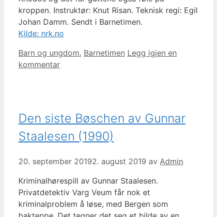
kroppen. Instruktør: Knut Risan. Teknisk regi: Egil
Johan Damm. Sendt i Barnetimen.
Kilde: nrk.no
Kategorier
Barn og ungdom
,
Barnetimen
Legg igjen en
kommentar
Den siste Bøschen av Gunnar
Staalesen (1990)
20. september 2019
2. august 2019
av
Admin
Kriminalhørespill av Gunnar Staalesen.
Privatdetektiv Varg Veum får nok et
kriminalproblem å løse, med Bergen som
bakteppe. Det tegner det seg et bilde av en