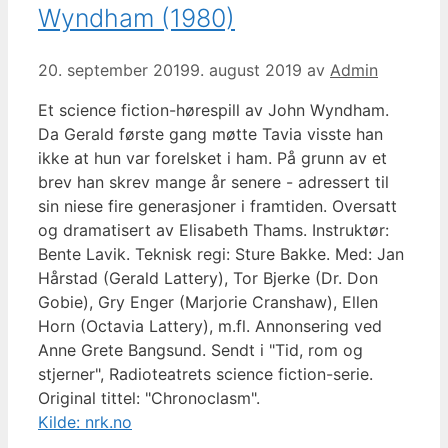
Wyndham (1980)
20. september 2019
9. august 2019
av
Admin
Et science fiction-hørespill av John Wyndham.
Da Gerald første gang møtte Tavia visste han
ikke at hun var forelsket i ham. På grunn av et
brev han skrev mange år senere - adressert til
sin niese fire generasjoner i framtiden. Oversatt
og dramatisert av Elisabeth Thams. Instruktør:
Bente Lavik. Teknisk regi: Sture Bakke. Med: Jan
Hårstad (Gerald Lattery), Tor Bjerke (Dr. Don
Gobie), Gry Enger (Marjorie Cranshaw), Ellen
Horn (Octavia Lattery), m.fl. Annonsering ved
Anne Grete Bangsund. Sendt i "Tid, rom og
stjerner", Radioteatrets science fiction-serie.
Original tittel: "Chronoclasm".
Kilde: nrk.no