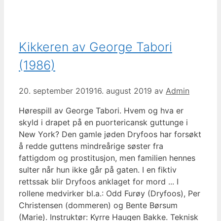
Kikkeren av George Tabori
(1986)
20. september 2019
16. august 2019
av
Admin
Hørespill av George Tabori. Hvem og hva er
skyld i drapet på en puortericansk guttunge i
New York? Den gamle jøden Dryfoos har forsøkt
å redde guttens mindreårige søster fra
fattigdom og prostitusjon, men familien hennes
sulter når hun ikke går på gaten. I en fiktiv
rettssak blir Dryfoos anklaget for mord ... I
rollene medvirker bl.a.: Odd Furøy (Dryfoos), Per
Christensen (dommeren) og Bente Børsum
(Marie). Instruktør: Kyrre Haugen Bakke. Teknisk