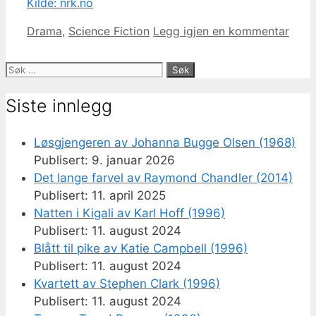
Kilde: nrk.no
Kategorier
Drama
,
Science Fiction
Legg igjen en kommentar
Søk
etter:
Siste innlegg
Løsgjengeren av Johanna Bugge Olsen (1968)
9. januar 2026
Det lange farvel av Raymond Chandler (2014)
11. april 2025
Natten i Kigali av Karl Hoff (1996)
11. august 2024
Blått til pike av Katie Campbell (1996)
11. august 2024
Kvartett av Stephen Clark (1996)
11. august 2024