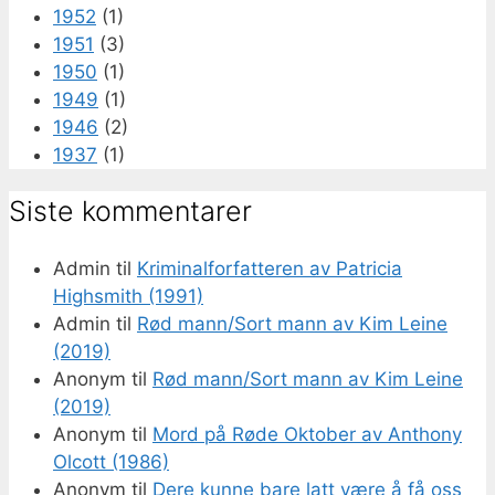
1952
(1)
1951
(3)
1950
(1)
1949
(1)
1946
(2)
1937
(1)
Siste kommentarer
Admin
til
Kriminalforfatteren av Patricia
Highsmith (1991)
Admin
til
Rød mann/Sort mann av Kim Leine
(2019)
Anonym
til
Rød mann/Sort mann av Kim Leine
(2019)
Anonym
til
Mord på Røde Oktober av Anthony
Olcott (1986)
Anonym
til
Dere kunne bare latt være å få oss