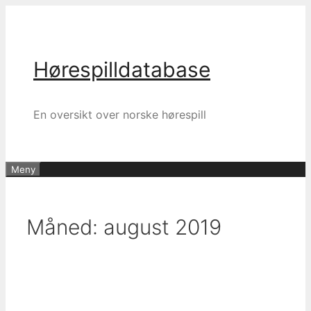
Hopp
til
innhold
Hørespilldatabase
En oversikt over norske hørespill
Meny
Måned:
august 2019