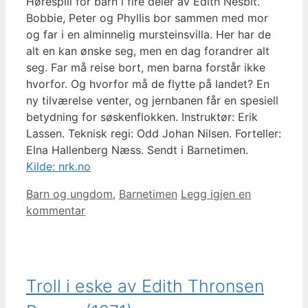
Hørespill for barn i fire deler av Edith Nesbit.
Bobbie, Peter og Phyllis bor sammen med mor
og far i en alminnelig mursteinsvilla. Her har de
alt en kan ønske seg, men en dag forandrer alt
seg. Far må reise bort, men barna forstår ikke
hvorfor. Og hvorfor må de flytte på landet? En
ny tilværelse venter, og jernbanen får en spesiell
betydning for søskenflokken. Instruktør: Erik
Lassen. Teknisk regi: Odd Johan Nilsen. Forteller:
Elna Hallenberg Næss. Sendt i Barnetimen.
Kilde: nrk.no
Kategorier
Barn og ungdom
,
Barnetimen
Legg igjen en
kommentar
Troll i eske av Edith Thronsen