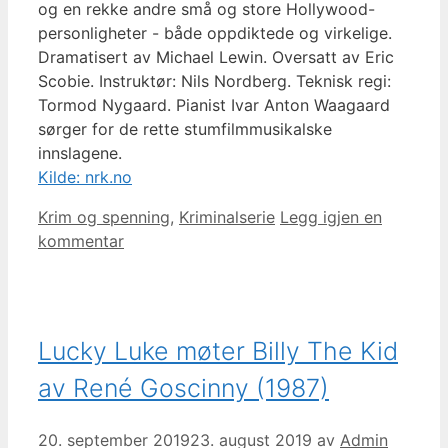
og en rekke andre små og store Hollywood-
personligheter - både oppdiktede og virkelige.
Dramatisert av Michael Lewin. Oversatt av Eric
Scobie. Instruktør: Nils Nordberg. Teknisk regi:
Tormod Nygaard. Pianist Ivar Anton Waagaard
sørger for de rette stumfilmmusikalske
innslagene.
Kilde: nrk.no
Kategorier
Krim og spenning
,
Kriminalserie
Legg igjen en
kommentar
Lucky Luke møter Billy The Kid
av René Goscinny (1987)
20. september 2019
23. august 2019
av
Admin