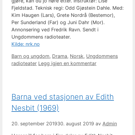
gjøre, kan du jo høre etter. Instruktør: Lise
Fjeldstad. Teknisk regi: Odd Gjøstein Dahle. Med:
Kim Haugen (Lars), Grete Nordrå (Bestemor),
Per Sunderland (Far) og Juni Dahr (Mor).
Annonsering ved Fredrik Ravn. Sendt i
Ungdommens radioteater.
Kilde: nrk.no
Kategorier
Barn og ungdom
,
Drama
,
Norsk
,
Ungdommens
radioteater
Legg igjen en kommentar
Barna ved stasjonen av Edith
Nesbit (1969)
20. september 2019
30. august 2019
av
Admin