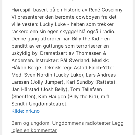
Hørespill basert på en historie av René Goscinny.
Vi presenterer den berømte cowboyen fra det
ville vesten: Lucky Luke - helten som trekker
raskere enn sin egen skygge! Nå også i radio.
Denne gang utfordrer han Billy the Kid - en
banditt av en guttunge som terroriserer en
uskyldig by. Dramatisert av Thomassen &
Andersen. Instruktør: Pål Øverland. Musikk:
Håkon Berge. Teknisk regi: Astrid Falch-Ytter.
Med: Sven Nordin (Lucky Luke), Lars Andreas
Larssen (Jolly Jumper), Karl Sundby (Rattata),
Jan Hårstad (Josh Belly), Tom Tellefsen
(Sheriffen), Kim Haugen (Billy the Kid), m.fl.
Sendt i Ungdomsteatret.
Kilde: nrk.no
Kategorier
Barn og ungdom
,
Ungdommens radioteater
Legg
igjen en kommentar