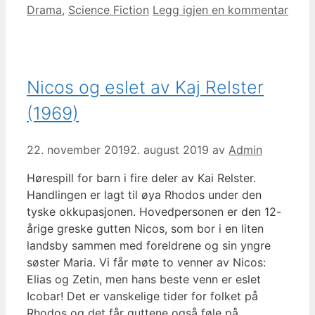
Kategorier
Drama
,
Science Fiction
Legg igjen en kommentar
Nicos og eslet av Kaj Relster
(1969)
22. november 2019
2. august 2019
av
Admin
Hørespill for barn i fire deler av Kai Relster.
Handlingen er lagt til øya Rhodos under den
tyske okkupasjonen. Hovedpersonen er den 12-
årige greske gutten Nicos, som bor i en liten
landsby sammen med foreldrene og sin yngre
søster Maria. Vi får møte to venner av Nicos:
Elias og Zetin, men hans beste venn er eslet
Icobar! Det er vanskelige tider for folket på
Rhodos og det får guttene også føle på