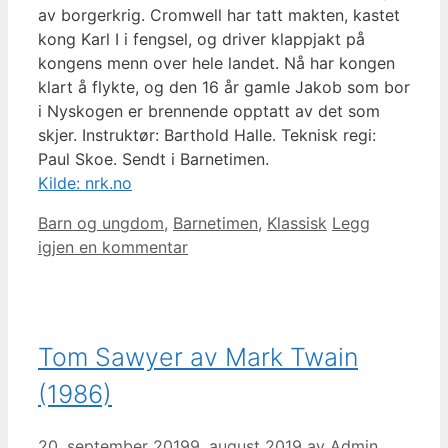
av borgerkrig. Cromwell har tatt makten, kastet
kong Karl I i fengsel, og driver klappjakt på
kongens menn over hele landet. Nå har kongen
klart å flykte, og den 16 år gamle Jakob som bor
i Nyskogen er brennende opptatt av det som
skjer. Instruktør: Barthold Halle. Teknisk regi:
Paul Skoe. Sendt i Barnetimen.
Kilde: nrk.no
Kategorier
Barn og ungdom
,
Barnetimen
,
Klassisk
Legg
igjen en kommentar
Tom Sawyer av Mark Twain
(1986)
20. september 2019
9. august 2019
av
Admin