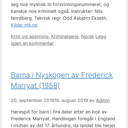
seg noe mystisk til forsvinningsnummeret, og
kanskje noe kriminelt også. Instruktør: Nils
Nordberg. Teknisk regi: Odd Asbjørn Ekseth.
Kilde: nrk.no
Kategorier
Krim og spenning
,
Kriminalserie
,
Norsk
Legg
igjen en kommentar
Barna i Nyskogen av Frederick
Marryat (1958)
20. september 2019
16. august 2019
av
Admin
Hørespill for barn i fire deler etter en bok av
Frederick Marryat. Handlingen foregår i England
i midten av det 17. århundre, da landet ble herjet