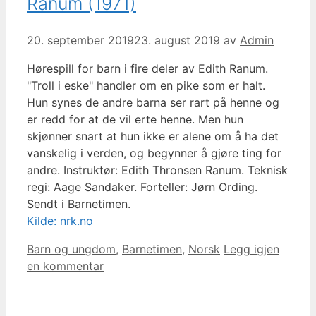
Ranum (1971)
20. september 2019
23. august 2019
av
Admin
Hørespill for barn i fire deler av Edith Ranum.
"Troll i eske" handler om en pike som er halt.
Hun synes de andre barna ser rart på henne og
er redd for at de vil erte henne. Men hun
skjønner snart at hun ikke er alene om å ha det
vanskelig i verden, og begynner å gjøre ting for
andre. Instruktør: Edith Thronsen Ranum. Teknisk
regi: Aage Sandaker. Forteller: Jørn Ording.
Sendt i Barnetimen.
Kilde: nrk.no
Kategorier
Barn og ungdom
,
Barnetimen
,
Norsk
Legg igjen
en kommentar