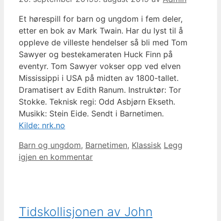
Et hørespill for barn og ungdom i fem deler,
etter en bok av Mark Twain. Har du lyst til å
oppleve de villeste hendelser så bli med Tom
Sawyer og bestekameraten Huck Finn på
eventyr. Tom Sawyer vokser opp ved elven
Mississippi i USA på midten av 1800-tallet.
Dramatisert av Edith Ranum. Instruktør: Tor
Stokke. Teknisk regi: Odd Asbjørn Ekseth.
Musikk: Stein Eide. Sendt i Barnetimen.
Kilde: nrk.no
Kategorier
Barn og ungdom
,
Barnetimen
,
Klassisk
Legg
igjen en kommentar
Tidskollisjonen av John