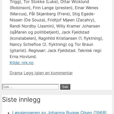
Trigg), Tor Stokke (Luke), Ottar Wicklund
(Robinson), Finn Lange (presten), Einar Wenes
(Marcus), Pål Skjønberg (Frere), Stig Egede-
Nissen (De Souza), Fridtjof Mjøen (Zacahry),
Randi Nordby (Jasmin), Willy Kramer Johansen
(sjåføren og politibetjent), Jack Fjeldstad
(konstabelen), Ragnhild Kristiansen (1. flyktning),
Nancy Schiefloe (2. flyktning) og Tor Braun
(gitarist). Regissør: Jack Fjeldstad. Teknisk regi:
Erna Hovlund.
Kilde: nrk.no
Kategorier
Drama
Legg igjen en kommentar
Søk
etter:
Siste innlegg
Løsgjengeren av Johanna Bugge Olsen (1968)