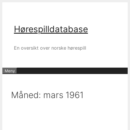
Hopp
til
innhold
Hørespilldatabase
En oversikt over norske hørespill
Meny
Måned:
mars 1961