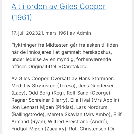
Alt i orden av Giles Cooper
(1961)
17. juli 2023
21. mars 1961
av
Admin
Flyktninger fra Midtøsten går fra asken til ilden
når de innlosjeres i et gammelt herskapshus,
under ledelse av en myndig, forhenværende
offiser. Originaltittel: «Caretaker».
Av Giles Cooper. Oversatt av Hans Stormoen.
Med: Liv Strømsted (Teresa), Jens Gundersen
(Lacy), Odd Borg (Reg), Rolf Sand (George),
Ragnar Schreiner (Harry), Ella Hval (Mrs Applin),
Jon Lennart Mjøen (Pirkiss), Lars Nordrum
(Ballingstrode), Merete Skavlan (Mrs Ambo), Eilif
Armand (Ryan), Wilfred Breistrand (André),
Fridtjof Mjøen (Zacahry), Rolf Christensen (Dr