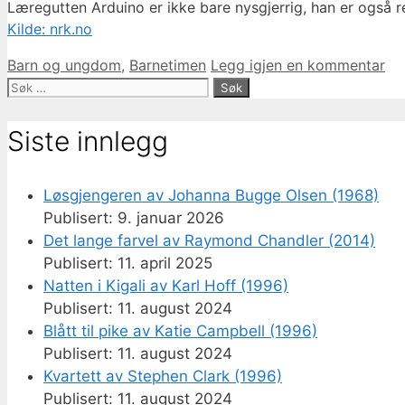
Læregutten Arduino er ikke bare nysgjerrig, han er også r
Kilde: nrk.no
Kategorier
Barn og ungdom
,
Barnetimen
Legg igjen en kommentar
Søk
etter:
Siste innlegg
Løsgjengeren av Johanna Bugge Olsen (1968)
9. januar 2026
Det lange farvel av Raymond Chandler (2014)
11. april 2025
Natten i Kigali av Karl Hoff (1996)
11. august 2024
Blått til pike av Katie Campbell (1996)
11. august 2024
Kvartett av Stephen Clark (1996)
11. august 2024