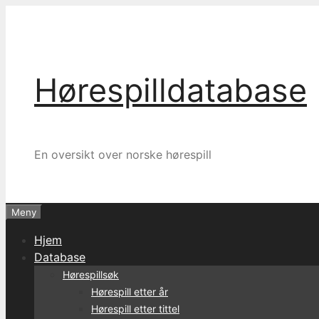
Hopp
til
innhold
Hørespilldatabase
En oversikt over norske hørespill
Meny
Hjem
Database
Hørespillsøk
Hørespill etter år
Hørespill etter tittel