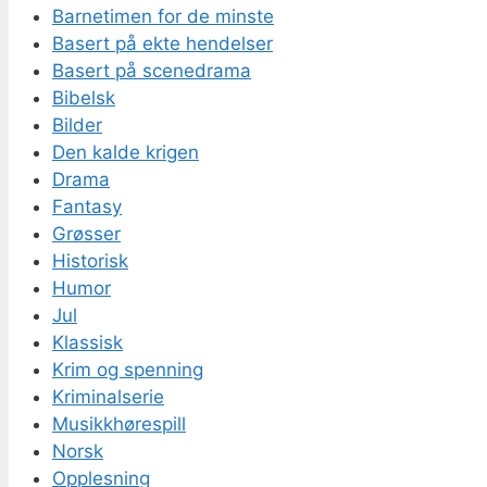
Barnetimen for de minste
Basert på ekte hendelser
Basert på scenedrama
Bibelsk
Bilder
Den kalde krigen
Drama
Fantasy
Grøsser
Historisk
Humor
Jul
Klassisk
Krim og spenning
Kriminalserie
Musikkhørespill
Norsk
Opplesning