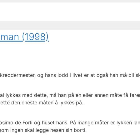
man (1998)
skreddermester, og hans lodd i livet er at også han må bli sk
 skal lykkes med dette, må han på en eller annen måte få far
dette den eneste måten å lykkes på.
osimo de Forli og huset hans. På mange måter er lykken lang
som ingen skal legge nesen sin borti.