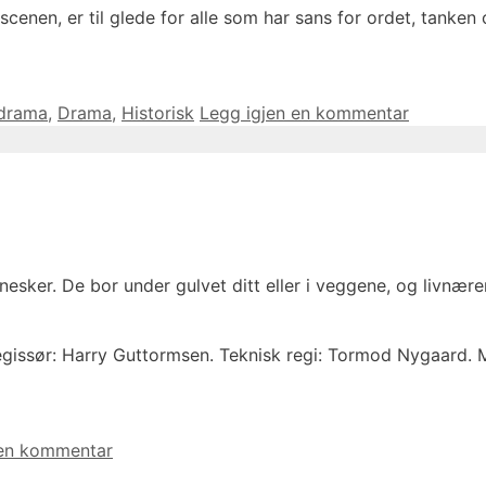
nen, er til glede for alle som har sans for ordet, tanken 
edrama
,
Drama
,
Historisk
Legg igjen en kommentar
esker. De bor under gulvet ditt eller i veggene, og livnære
egissør: Harry Guttormsen. Teknisk regi: Tormod Nygaard. 
 en kommentar