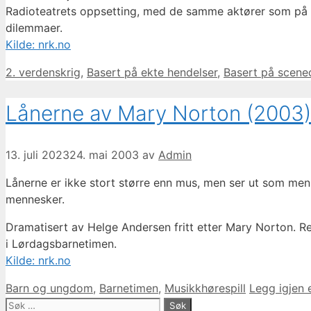
Radioteatrets oppsetting, med de samme aktører som på sce
dilemmaer.
Kilde: nrk.no
Kategorier
2. verdenskrig
,
Basert på ekte hendelser
,
Basert på scen
Lånerne av Mary Norton (2003)
13. juli 2023
24. mai 2003
av
Admin
Lånerne er ikke stort større enn mus, men ser ut som menn
mennesker.
Dramatisert av Helge Andersen fritt etter Mary Norton. R
i Lørdagsbarnetimen.
Kilde: nrk.no
Kategorier
Barn og ungdom
,
Barnetimen
,
Musikkhørespill
Legg igjen
Søk