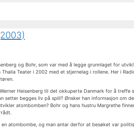
(2003)
senberg og Bohr, som var med å legge grunnlaget for utvik
å Thalia Teater i 2002 med et stjernelag i rollene. Her i Rad
tøren.
Werner Heisenberg til det okkuperte Danmark for å treffe s
an setter begges liv på spill? Ønsker han informasjon om de 
utvikler atombomben? Bohr og hans hustru Margrethe finner
rrådt.
e en atombombe, og man antar derfor at besøket var politis