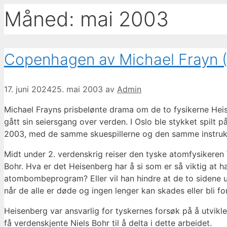
Måned:
mai 2003
Copenhagen av Michael Frayn 
17. juni 2024
25. mai 2003
av
Admin
Michael Frayns prisbelønte drama om de to fysikerne Hei
gått sin seiersgang over verden. I Oslo ble stykket spilt p
2003, med de samme skuespillerne og den samme instruk
Midt under 2. verdenskrig reiser den tyske atomfysikeren 
Bohr. Hva er det Heisenberg har å si som er så viktig at h
atombombeprogram? Eller vil han hindre at de to sidene 
når de alle er døde og ingen lenger kan skades eller bli fo
Heisenberg var ansvarlig for tyskernes forsøk på å utvikl
få verdenskjente Niels Bohr til å delta i dette arbeidet.