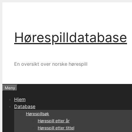
Hopp
til
innhold
Hørespilldatabase
En oversikt over norske hørespill
Meny
Hjem
Database
Hørespillsøk
Hørespill etter år
Hørespill etter tittel