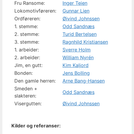
Fru Ransome:
Inger Teien
Lokomotivføreren:
Gunnar Lien
Ordføreren:
Øivind Johnssen
1. stemme:
Odd Sandnæs
2. stemme:
Turid Bertelsen
3. stemme:
Ragnhild Kristiansen
1. arbeider:
Sverre Holm
2. arbeider:
William Nyrén
Jim, en gutt:
Kim Kaljord
Bonden:
Jens Bolling
Den gamle herren:
Arne Bang-Hansen
Smeden +
Odd Sandnæs
slakteren:
Visergutten:
Øivind Johnssen
Kilder og referanser: