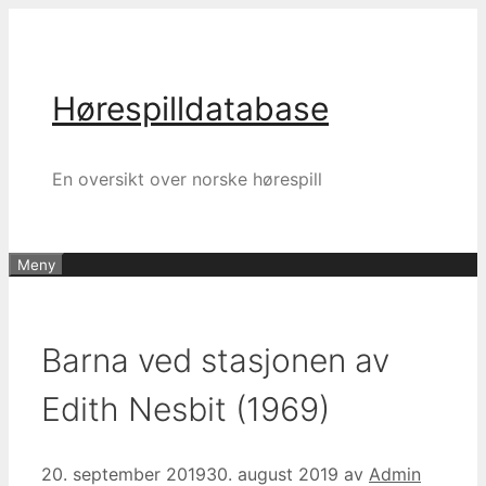
Hopp
til
innhold
Hørespilldatabase
En oversikt over norske hørespill
Meny
Barna ved stasjonen av
Edith Nesbit (1969)
20. september 2019
30. august 2019
av
Admin