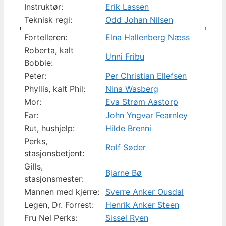
Instruktør:
Erik Lassen
Teknisk regi:
Odd Johan Nilsen
Fortelleren:
Elna Hallenberg Næss
Roberta, kalt
Unni Fribu
Bobbie:
Peter:
Per Christian Ellefsen
Phyllis, kalt Phil:
Nina Wasberg
Mor:
Eva Strøm Aastorp
Far:
John Yngvar Fearnley
Rut, hushjelp:
Hilde Brenni
Perks,
Rolf Søder
stasjonsbetjent:
Gills,
Bjarne Bø
stasjonsmester:
Mannen med kjerre:
Sverre Anker Ousdal
Legen, Dr. Forrest:
Henrik Anker Steen
Fru Nel Perks:
Sissel Ryen