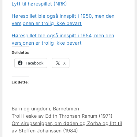
Lytt til hørespillet (NRK)
Hørespillet ble også innspilt i 1950, men den
versjonen er trolig ikke bevart
Hørespillet ble også innspilt i 1954, men den
versjonen er trolig ikke bevart
Del dette:
Facebook
X
Lik dette:
Kategorier
Barn og ungdom
,
Barnetimen
Troll i eske av Edith Thronsen Ranum (1971)
Om sirupssnipper, om døden og Zorba og litt til
av Steffen Johanssen (1984)