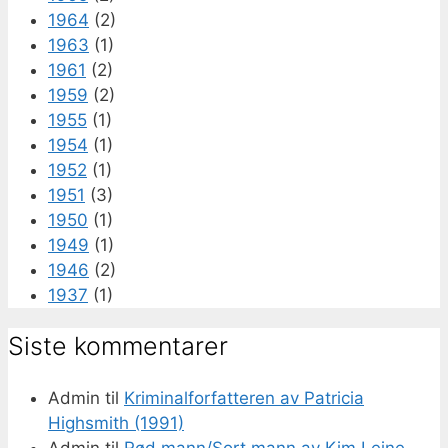
1964
(2)
1963
(1)
1961
(2)
1959
(2)
1955
(1)
1954
(1)
1952
(1)
1951
(3)
1950
(1)
1949
(1)
1946
(2)
1937
(1)
Siste kommentarer
Admin
til
Kriminalforfatteren av Patricia
Highsmith (1991)