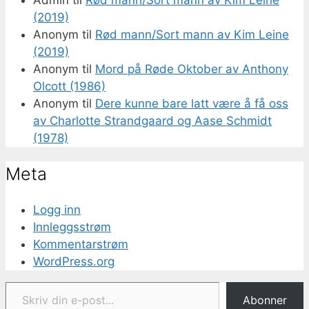
Admin
til
Rød mann/Sort mann av Kim Leine
(2019)
Anonym
til
Rød mann/Sort mann av Kim Leine
(2019)
Anonym
til
Mord på Røde Oktober av Anthony
Olcott (1986)
Anonym
til
Dere kunne bare latt være å få oss
av Charlotte Strandgaard og Aase Schmidt
(1978)
Meta
Logg inn
Innleggsstrøm
Kommentarstrøm
WordPress.org
Skriv din e-post...
Abonner