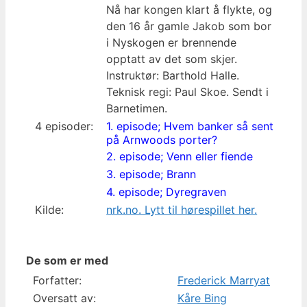
Nå har kongen klart å flykte, og
den 16 år gamle Jakob som bor
i Nyskogen er brennende
opptatt av det som skjer.
Instruktør: Barthold Halle.
Teknisk regi: Paul Skoe. Sendt i
Barnetimen.
4 episoder:
1. episode; Hvem banker så sent
på Arnwoods porter?
2. episode; Venn eller fiende
3. episode; Brann
4. episode; Dyregraven
Kilde:
nrk.no. Lytt til hørespillet her.
De som er med
Forfatter:
Frederick Marryat
Oversatt av:
Kåre Bing