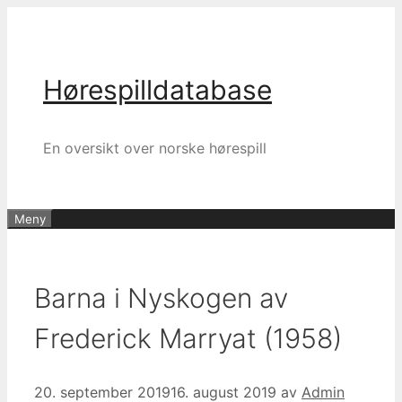
Hopp
til
innhold
Hørespilldatabase
En oversikt over norske hørespill
Meny
Barna i Nyskogen av
Frederick Marryat (1958)
20. september 2019
16. august 2019
av
Admin