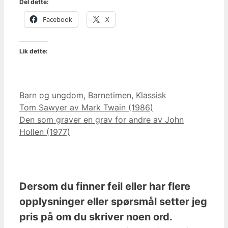
Del dette:
Facebook
X
Lik dette:
Kategorier
Barn og ungdom
,
Barnetimen
,
Klassisk
Tom Sawyer av Mark Twain (1986)
Den som graver en grav for andre av John
Hollen (1977)
Dersom du finner feil eller har flere
opplysninger eller spørsmål setter jeg
pris på om du skriver noen ord.