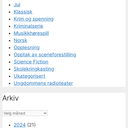
Jul
Klassisk
Krim og spenning
Kriminalserie
Musikkhørespill
Norsk
Opplesning
Opptak av sceneforestilling
Science Fiction
Skolekringkasting
Ukategorisert
Ungdommens radioteater
Arkiv
Arkiv
2024
(21)