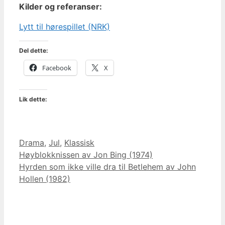
Kilder og referanser:
Lytt til hørespillet (NRK)
Del dette:
Facebook
X
Lik dette:
Kategorier
Drama
,
Jul
,
Klassisk
Høyblokknissen av Jon Bing (1974)
Hyrden som ikke ville dra til Betlehem av John
Hollen (1982)