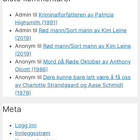
Admin
til
Kriminalforfatteren av Patricia
Highsmith (1991)
Admin
til
Rød mann/Sort mann av Kim Leine
(2019)
Anonym
til
Rød mann/Sort mann av Kim Leine
(2019)
Anonym
til
Mord på Røde Oktober av Anthony
Olcott (1986)
Anonym
til
Dere kunne bare latt være å få oss
av Charlotte Strandgaard og Aase Schmidt
(1978)
Meta
Logg inn
Innleggsstrøm