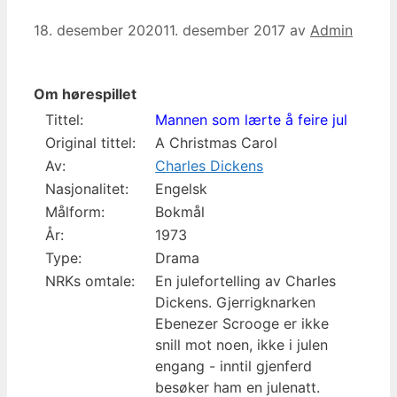
18. desember 2020
11. desember 2017
av
Admin
Om hørespillet
Tittel:
Mannen som lærte å feire jul
Original tittel:
A Christmas Carol
Av:
Charles Dickens
Nasjonalitet:
Engelsk
Målform:
Bokmål
År:
1973
Type:
Drama
NRKs omtale:
En julefortelling av Charles
Dickens. Gjerrigknarken
Ebenezer Scrooge er ikke
snill mot noen, ikke i julen
engang - inntil gjenferd
besøker ham en julenatt.