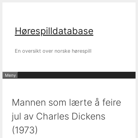
Hopp
til
innhold
Hørespilldatabase
En oversikt over norske hørespill
Meny
Mannen som lærte å feire
jul av Charles Dickens
(1973)