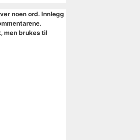
iver noen ord. Innlegg
i kommentarene.
, men brukes til