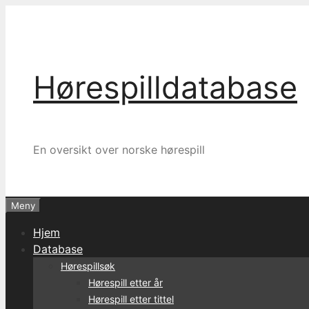
Hopp
til
innhold
Hørespilldatabase
En oversikt over norske hørespill
Meny
Hjem
Database
Hørespillsøk
Hørespill etter år
Hørespill etter tittel