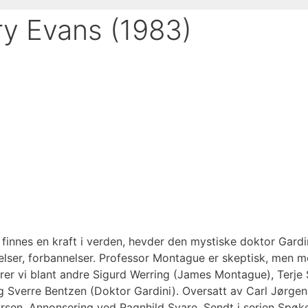
y Evans (1983)
finnes en kraft i verden, hevder den mystiske doktor Gard
gelser, forbannelser. Professor Montague er skeptisk, men
 hører vi blant andre Sigurd Werring (James Montague), Terj
verre Bentzen (Doktor Gardini). Oversatt av Carl Jørgen K
orsen. Annonsering ved Ragnhild Svare. Sendt i serien Spøk