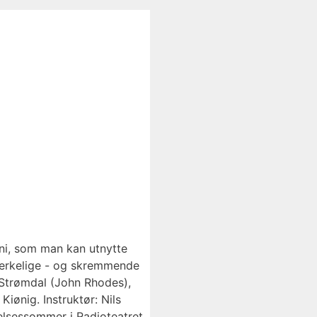
ini, som man kan utnytte
 merkelige - og skremmende
e Strømdal (John Rhodes),
iønig. Instruktør: Nils
elsessommer i Radioteatret.