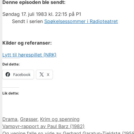
Denne episoden ble sendt:
Søndag 17. juli 1983 kl. 22:15 på P1
Sendt i serien
Spøkelsessommer i Radioteatret
Kilder og referanser:
Lytt til hørespillet (NRK)
Del dette:
Facebook
X
Lik dette:
Kategorier
Drama
,
Grøsser
,
Krim og spenning
Vampyr-rapport av Paul Barz (1982)
Og vegine falle so vide av Gerhard Garatun-Tjeldstø (195