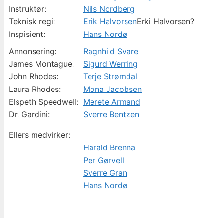
Instruktør:
Nils Nordberg
Teknisk regi:
Erik Halvorsen
Erki Halvorsen?
Inspisient:
Hans Nordø
Annonsering:
Ragnhild Svare
James Montague:
Sigurd Werring
John Rhodes:
Terje Strømdal
Laura Rhodes:
Mona Jacobsen
Elspeth Speedwell:
Merete Armand
Dr. Gardini:
Sverre Bentzen
Ellers medvirker:
Harald Brenna
Per Gørvell
Sverre Gran
Hans Nordø