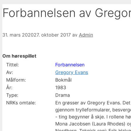
Forbannelsen av Gregor
31. mars 2020
27. oktober 2017
av
Admin
Om hørespillet
Tittel:
Forbannelsen
Av:
Gregory Evans
Målform:
Bokmål
År:
1983
Type:
Drama
NRKs omtale:
En grøsser av Gregory Evans. Det 
gjennom trylleformularer, besver
- ting begynner å skje. I rollene
Mona Jacobsen (Laura Rhodes) og S
Nordberg. Teknisk regi: Erik Halv