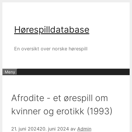
Hopp
til
innhold
Hørespilldatabase
En oversikt over norske hørespill
Meny
Afrodite - et ørespill om
kvinner og erotikk (1993)
21. juni 2024
20. juni 2024
av
Admin