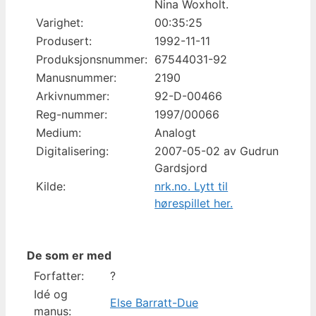
Nina Woxholt.
Varighet:
00:35:25
Produsert:
1992-11-11
Produksjonsnummer:
67544031-92
Manusnummer:
2190
Arkivnummer:
92-D-00466
Reg-nummer:
1997/00066
Medium:
Analogt
Digitalisering:
2007-05-02 av Gudrun
Gardsjord
Kilde:
nrk.no. Lytt til
hørespillet her.
De som er med
Forfatter:
?
Idé og
Else Barratt-Due
manus: