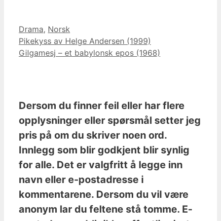
Kategorier
Drama
,
Norsk
Pikekyss av Helge Andersen (1999)
Gilgamesj – et babylonsk epos (1968)
Dersom du finner feil eller har flere
opplysninger eller spørsmål setter jeg
pris på om du skriver noen ord.
Innlegg som blir godkjent blir synlig
for alle. Det er valgfritt å legge inn
navn eller e-postadresse i
kommentarene. Dersom du vil være
anonym lar du feltene stå tomme. E-