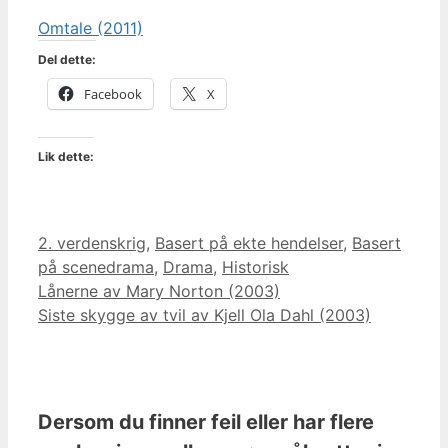
Omtale (2011)
Del dette:
Facebook
X
Lik dette:
Kategorier
2. verdenskrig
,
Basert på ekte hendelser
,
Basert
på scenedrama
,
Drama
,
Historisk
Lånerne av Mary Norton (2003)
Siste skygge av tvil av Kjell Ola Dahl (2003)
Dersom du finner feil eller har flere