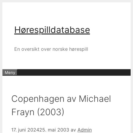
Hopp
til
innhold
Hørespilldatabase
En oversikt over norske hørespill
Meny
Copenhagen av Michael
Frayn (2003)
17. juni 2024
25. mai 2003
av
Admin