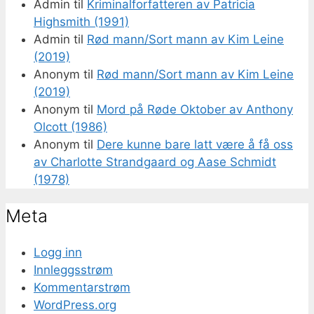
Admin
til
Kriminalforfatteren av Patricia
Highsmith (1991)
Admin
til
Rød mann/Sort mann av Kim Leine
(2019)
Anonym
til
Rød mann/Sort mann av Kim Leine
(2019)
Anonym
til
Mord på Røde Oktober av Anthony
Olcott (1986)
Anonym
til
Dere kunne bare latt være å få oss
av Charlotte Strandgaard og Aase Schmidt
(1978)
Meta
Logg inn
Innleggsstrøm
Kommentarstrøm
WordPress.org