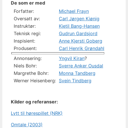
De som er med
Forfatter:
Michael Frayn
Oversatt av:
Carl Jørgen Kiønig
Instruktør:
Kjetil Bang-Hansen
Teknisk regi:
Gudrun Gardsjord
Inspisient:
Anne Kjersti Goberg
Produsent:
Carl Henrik Grøndahl
Annonsering:
Yngvil Kiran
?
Niels Bohr:
Sverre Anker Ousdal
Margrethe Bohr:
Monna Tandberg
Werner Heisenberg:
Svein Tindberg
Kilder og referanser:
Lytt til hørespillet (NRK)
Omtale (2003)