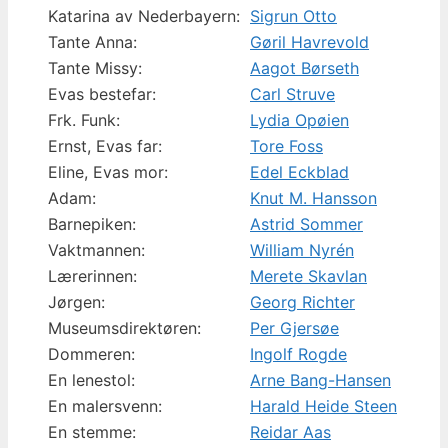
Katarina av Nederbayern:
Sigrun Otto
Tante Anna:
Gøril Havrevold
Tante Missy:
Aagot Børseth
Evas bestefar:
Carl Struve
Frk. Funk:
Lydia Opøien
Ernst, Evas far:
Tore Foss
Eline, Evas mor:
Edel Eckblad
Adam:
Knut M. Hansson
Barnepiken:
Astrid Sommer
Vaktmannen:
William Nyrén
Lærerinnen:
Merete Skavlan
Jørgen:
Georg Richter
Museumsdirektøren:
Per Gjersøe
Dommeren:
Ingolf Rogde
En lenestol:
Arne Bang-Hansen
En malersvenn:
Harald Heide Steen
En stemme:
Reidar Aas