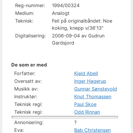
Reg-nummer:
1994/00324
Medium:
Analogt
Teknisk:
Feil på originalbåndet: Noe
koking, knepp v/36'13"
Digitalisering:
2006-09-04 av Gudrun
Gardsjord
De som er med
Forfatter:
Kjeld Abell
Oversatt av:
Inger Hagerup
Musikk av:
Gunnar Sønstevold
Instruktør:
Knut Thomassen
Teknisk regi:
Paul Skoe
Teknisk regi:
Odd Rinnan
Annonsering:
?
Eva:
Bab Christensen