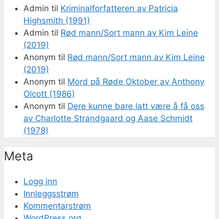
Admin
til
Kriminalforfatteren av Patricia
Highsmith (1991)
Admin
til
Rød mann/Sort mann av Kim Leine
(2019)
Anonym
til
Rød mann/Sort mann av Kim Leine
(2019)
Anonym
til
Mord på Røde Oktober av Anthony
Olcott (1986)
Anonym
til
Dere kunne bare latt være å få oss
av Charlotte Strandgaard og Aase Schmidt
(1978)
Meta
Logg inn
Innleggsstrøm
Kommentarstrøm
WordPress.org