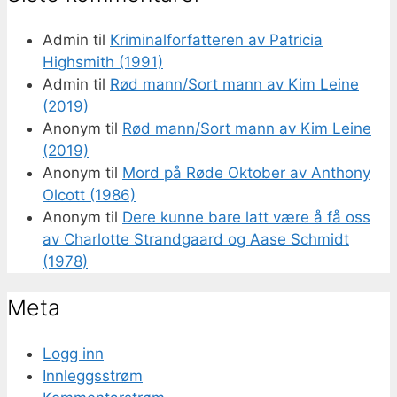
Admin
til
Kriminalforfatteren av Patricia
Highsmith (1991)
Admin
til
Rød mann/Sort mann av Kim Leine
(2019)
Anonym
til
Rød mann/Sort mann av Kim Leine
(2019)
Anonym
til
Mord på Røde Oktober av Anthony
Olcott (1986)
Anonym
til
Dere kunne bare latt være å få oss
av Charlotte Strandgaard og Aase Schmidt
(1978)
Meta
Logg inn
Innleggsstrøm