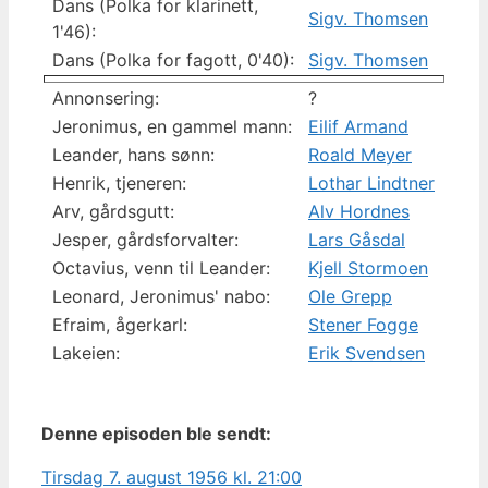
Dans (Polka for klarinett,
Sigv. Thomsen
1'46):
Dans (Polka for fagott, 0'40):
Sigv. Thomsen
Annonsering:
?
Jeronimus, en gammel mann:
Eilif Armand
Leander, hans sønn:
Roald Meyer
Henrik, tjeneren:
Lothar Lindtner
Arv, gårdsgutt:
Alv Hordnes
Jesper, gårdsforvalter:
Lars Gåsdal
Octavius, venn til Leander:
Kjell Stormoen
Leonard, Jeronimus' nabo:
Ole Grepp
Efraim, ågerkarl:
Stener Fogge
Lakeien:
Erik Svendsen
Denne episoden ble sendt:
Tirsdag 7. august 1956 kl. 21:00