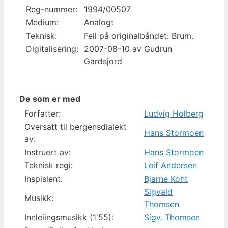
Reg-nummer:
1994/00507
Medium:
Analogt
Teknisk:
Feil på originalbåndet: Brum.
Digitalisering:
2007-08-10 av Gudrun
Gardsjord
De som er med
Forfatter:
Ludvig Holberg
Oversatt til bergensdialekt
Hans Stormoen
av:
Instruert av:
Hans Stormoen
Teknisk regi:
Leif Andersen
Inspisient:
Bjarne Koht
Sigvald
Musikk:
Thomsen
Innleiingsmusikk (1'55):
Sigv. Thomsen