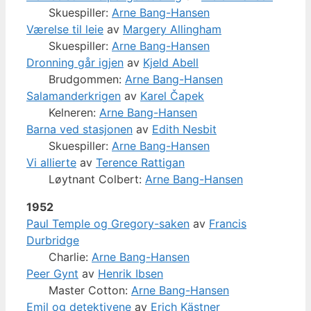
Skuespiller:
Arne Bang-Hansen
Værelse til leie
av
Margery Allingham
Skuespiller:
Arne Bang-Hansen
Dronning går igjen
av
Kjeld Abell
Brudgommen:
Arne Bang-Hansen
Salamanderkrigen
av
Karel Čapek
Kelneren:
Arne Bang-Hansen
Barna ved stasjonen
av
Edith Nesbit
Skuespiller:
Arne Bang-Hansen
Vi allierte
av
Terence Rattigan
Løytnant Colbert:
Arne Bang-Hansen
1952
Paul Temple og Gregory-saken
av
Francis
Durbridge
Charlie:
Arne Bang-Hansen
Peer Gynt
av
Henrik Ibsen
Master Cotton:
Arne Bang-Hansen
Emil og detektivene
av
Erich Kästner