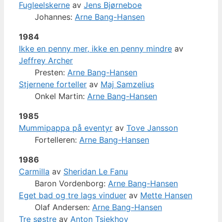
Fugleelskerne
av
Jens Bjørneboe
Johannes:
Arne Bang-Hansen
1984
Ikke en penny mer, ikke en penny mindre
av
Jeffrey Archer
Presten:
Arne Bang-Hansen
Stjernene forteller
av
Maj Samzelius
Onkel Martin:
Arne Bang-Hansen
1985
Mummipappa på eventyr
av
Tove Jansson
Fortelleren:
Arne Bang-Hansen
1986
Carmilla
av
Sheridan Le Fanu
Baron Vordenborg:
Arne Bang-Hansen
Eget bad og tre lags vinduer
av
Mette Hansen
Olaf Andersen:
Arne Bang-Hansen
Tre søstre
av
Anton Tsjekhov