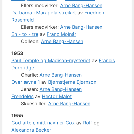
Ellers medvirker:
Arne Bang-Hansen
Da barna i Marapola streiket
av
Friedrich
Rosenfeld
Ellers medvirker:
Arne Bang-Hansen
En - to - tre
av
Franz Molnár
Colleon:
Arne Bang-Hansen
1953
Paul Temple og Madison-mysteriet
av
Francis
Durbridge
Charlie:
Arne Bang-Hansen
Over ævne 1
av
Bjørnstjerne Bjørnson
Jensen:
Arne Bang-Hansen
Frendeløs
av
Hector Malot
Skuespiller:
Arne Bang-Hansen
1955
God aften, mitt navn er Cox
av
Rolf
og
Alexandra Becker