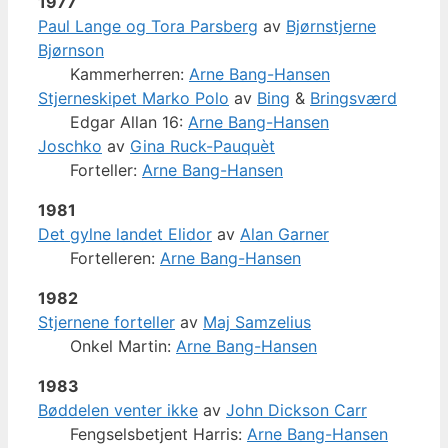
1977
Paul Lange og Tora Parsberg
av
Bjørnstjerne
Bjørnson
Kammerherren:
Arne Bang-Hansen
Stjerneskipet Marko Polo
av
Bing
&
Bringsværd
Edgar Allan 16:
Arne Bang-Hansen
Joschko
av
Gina Ruck-Pauquèt
Forteller:
Arne Bang-Hansen
1981
Det gylne landet Elidor
av
Alan Garner
Fortelleren:
Arne Bang-Hansen
1982
Stjernene forteller
av
Maj Samzelius
Onkel Martin:
Arne Bang-Hansen
1983
Bøddelen venter ikke
av
John Dickson Carr
Fengselsbetjent Harris:
Arne Bang-Hansen