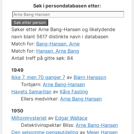
Søk i persondatabasen etter:
Søker etter Arne Bang-Hansen og likelydende
navn blant 5617 distinkte navn i databasen
Match for:
Bang-Hansen, Arne
Match for:
Hansen, Arne Bang
Antall treff på gitte søk: 84
1949
Ikke 7, men 70 ganger 7
av
Bjørn Hansson
Torbjørn:
Arne Bang-Hansen
Havets Samaritan
av
Kåre Fasting
Ellers medvirker:
Arne Bang Hansen
1950
Miltonmysteriet
av
Edgar Wallace
Detektivinspektør Bliss:
Arne Bang-Hansen
Den selsomme pengeutdeling
av
Meier Hansen