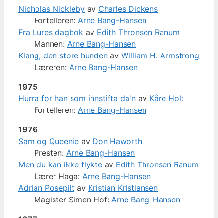
Nicholas Nickleby
av
Charles Dickens
Fortelleren:
Arne Bang-Hansen
Fra Lures dagbok
av
Edith Thronsen Ranum
Mannen:
Arne Bang-Hansen
Klang, den store hunden
av
William H. Armstrong
Læreren:
Arne Bang-Hansen
1975
Hurra for han som innstifta da'n
av
Kåre Holt
Fortelleren:
Arne Bang-Hansen
1976
Sam og Queenie
av
Don Haworth
Presten:
Arne Bang-Hansen
Men du kan ikke flykte
av
Edith Thronsen Ranum
Lærer Haga:
Arne Bang-Hansen
Adrian Posepilt
av
Kristian Kristiansen
Magister Simen Hof:
Arne Bang-Hansen