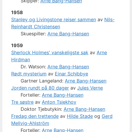
Skipper:
Arne Bang-Hansen
1958
Stanley og Livingstone reiser sammen
av
Nils-
Reinhardt Christensen
Skuespiller:
Arne Bang-Hansen
1959
Sherlock Holmes' vanskeligste sak
av
Arne
Hirdman
Dr. Watson:
Arne Bang-Hansen
Rødt mysterium
av
Einar Schibbye
Gartner Langeland:
Arne Bang-Hansen
Jorden rundt på 80 dager
av
Jules Verne
Forteller:
Arne Bang-Hansen
Tre søstre
av
Anton Tsjekhov
Doktor Tjebutykin:
Arne Bang-Hansen
Fredag den trettende
av
Hilde Stade
og
Gerd
Mellvig-Ahlström
Forteller:
Arne Bang-Hansen