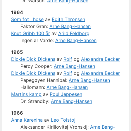
Dr. Watson:
Arne Bang-Hansen
1964
Som fot i hose
av
Edith Thronsen
Faktor Gran:
Arne Bang-Hansen
Knut Gribb 100 år
av
Arild Feldborg
Ingeniør Varde:
Arne Bang-Hansen
1965
Dickie Dick Dickens
av
Rolf
og
Alexandra Becker
Percy Cooper:
Arne Bang-Hansen
Dickie Dick Dickens
av
Rolf
og
Alexandra Becker
Papegøyen Hannibal:
Arne Bang-Hansen
Hallomann:
Arne Bang-Hansen
Martins kamp
av
Poul Jeppesen
Dr. Strandby:
Arne Bang-Hansen
1966
Anna Karenina
av
Leo Tolstoj
Aleksander Kirillovitsj Vronskij:
Arne Bang-