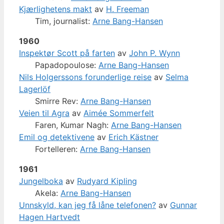
Kjærlighetens makt
av
H. Freeman
Tim, journalist:
Arne Bang-Hansen
1960
Inspektør Scott på farten
av
John P. Wynn
Papadopoulose:
Arne Bang-Hansen
Nils Holgerssons forunderlige reise
av
Selma
Lagerlöf
Smirre Rev:
Arne Bang-Hansen
Veien til Agra
av
Aimée Sommerfelt
Faren, Kumar Nagh:
Arne Bang-Hansen
Emil og detektivene
av
Erich Kästner
Fortelleren:
Arne Bang-Hansen
1961
Jungelboka
av
Rudyard Kipling
Akela:
Arne Bang-Hansen
Unnskyld, kan jeg få låne telefonen?
av
Gunnar
Hagen Hartvedt