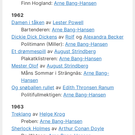
Finn Hogland:
Arne Bang-Hansen
1962
Damen i tåken
av
Lester Powell
Bartenderen:
Arne Bang-Hansen
Dickie Dick Dickens
av
Rolf
og
Alexandra Becker
Politimann (Miller):
Arne Bang-Hansen
Et drømmespill
av
August Strindberg
Plakatklistreren:
Arne Bang-Hansen
Mester Olof
av
August Strindberg
Måns Sommar i Strängnäs:
Arne Bang-
Hansen
Og snøballen rullet
av
Edith Thronsen Ranum
Politifullmektigen:
Arne Bang-Hansen
1963
Treklang
av
Helge Krog
Preben:
Arne Bang-Hansen
Sherlock Holmes
av
Arthur Conan Doyle