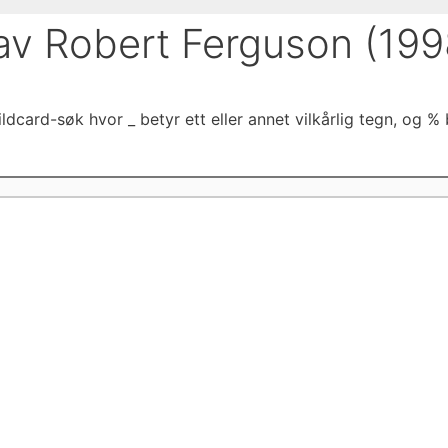
av Robert Ferguson (199
dcard-søk hvor _ betyr ett eller annet vilkårlig tegn, og % b