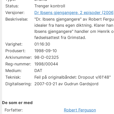
Status:
Trenger kontroll
Versjoner:
Dr Ibsens gjengangere, 2 episoder (2006
Beskrivelse:
"Dr. Ibsens gjengangere" av Robert Fergus
idealer fra hans egen diktning. Klarer ha
Ibsens gjengangere" handler om Henrik 
fødselsattest fra Grimstad.
Varighet:
01:16:30
Produsert:
1998-09-10
Arkivnummer:
98-D-02325
Reg-nummer:
1998/00044
Medium:
DAT
Teknisk:
Feil på originalbåndet: Dropout v/61'48"
Digitalisering:
2007-03-21 av Gudrun Gardsjord
De som er med
Forfatter:
Robert Ferguson