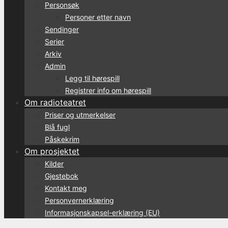
Personsøk
Personer etter navn
Sendinger
Serier
Arkiv
Admin
Legg til hørespill
Registrer info om hørespill
Om radioteatret
Priser og utmerkelser
Blå fugl
Påskekrim
Om prosjektet
Kilder
Gjestebok
Kontakt meg
Personvernerklæring
Informasjonskapsel-erklæring (EU)