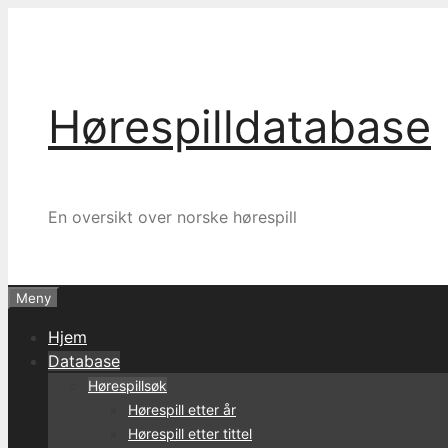
Hopp
til
innhold
Hørespilldatabase
En oversikt over norske hørespill
Meny
Hjem
Database
Hørespillsøk
Hørespill etter år
Hørespill etter tittel