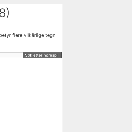
8)
etyr flere vilkårlige tegn.