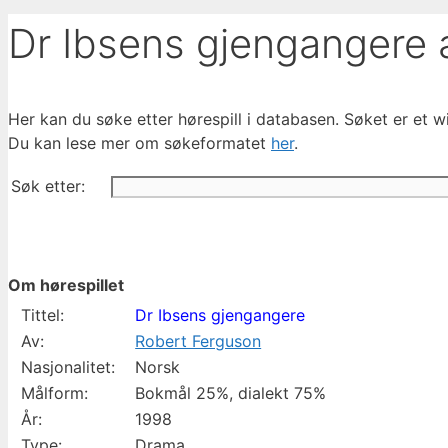
Dr Ibsens gjengangere 
Her kan du søke etter hørespill i databasen. Søket er et wil
Du kan lese mer om søkeformatet
her
.
Søk etter:
Om hørespillet
Tittel:
Dr Ibsens gjengangere
Av:
Robert Ferguson
Nasjonalitet:
Norsk
Målform:
Bokmål 25%, dialekt 75%
År:
1998
Type:
Drama