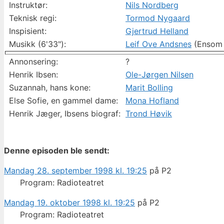
Instruktør:
Nils Nordberg
Teknisk regi:
Tormod Nygaard
Inspisient:
Gjertrud Helland
Musikk (6'33"):
Leif Ove Andsnes
(Ensom 
Annonsering:
?
Henrik Ibsen:
Ole-Jørgen Nilsen
Suzannah, hans kone:
Marit Bolling
Else Sofie, en gammel dame:
Mona Hofland
Henrik Jæger, Ibsens biograf:
Trond Høvik
Denne episoden ble sendt:
Mandag 28. september 1998 kl. 19:25
på P2
Program: Radioteatret
Mandag 19. oktober 1998 kl. 19:25
på P2
Program: Radioteatret