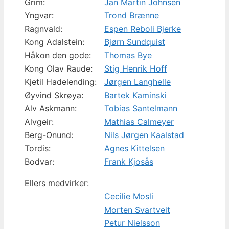
Grim:
Jan Martin Johnsen
Yngvar:
Trond Brænne
Ragnvald:
Espen Reboli Bjerke
Kong Adalstein:
Bjørn Sundquist
Håkon den gode:
Thomas Bye
Kong Olav Raude:
Stig Henrik Hoff
Kjetil Hadelending:
Jørgen Langhelle
Øyvind Skrøya:
Bartek Kaminski
Alv Askmann:
Tobias Santelmann
Alvgeir:
Mathias Calmeyer
Berg-Onund:
Nils Jørgen Kaalstad
Tordis:
Agnes Kittelsen
Bodvar:
Frank Kjosås
Ellers medvirker:
Cecilie Mosli
Morten Svartveit
Petur Nielsson