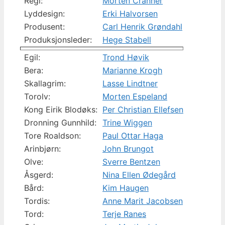
Regi:
Morten Cranner
Lyddesign:
Erki Halvorsen
Produsent:
Carl Henrik Grøndahl
Produksjonsleder:
Hege Stabell
Egil:
Trond Høvik
Bera:
Marianne Krogh
Skallagrim:
Lasse Lindtner
Torolv:
Morten Espeland
Kong Eirik Blodøks:
Per Christian Ellefsen
Dronning Gunnhild:
Trine Wiggen
Tore Roaldson:
Paul Ottar Haga
Arinbjørn:
John Brungot
Olve:
Sverre Bentzen
Åsgerd:
Nina Ellen Ødegård
Bård:
Kim Haugen
Tordis:
Anne Marit Jacobsen
Tord:
Terje Ranes