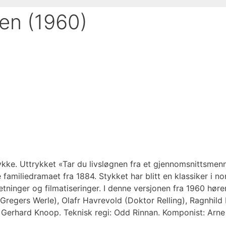
sen (1960)
tykke. Uttrykket «Tar du livsløgnen fra et gjennomsnittsmenn
amiliedramaet fra 1884. Stykket har blitt en klassiker i no
inger og filmatiseringer. I denne versjonen fra 1960 hører
Gregers Werle), Olafr Havrevold (Doktor Relling), Ragnhild
r: Gerhard Knoop. Teknisk regi: Odd Rinnan. Komponist: Arn