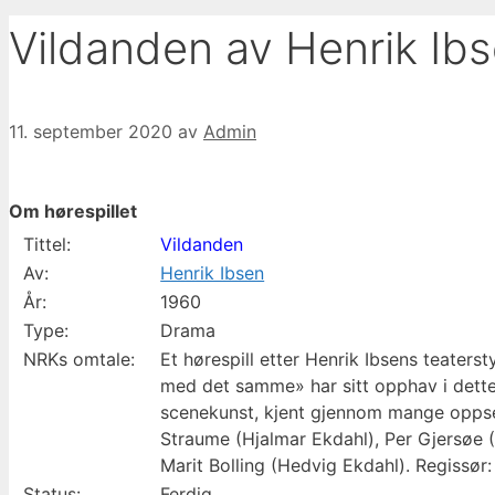
Vildanden av Henrik Ib
11. september 2020
av
Admin
Om hørespillet
Tittel:
Vildanden
Av:
Henrik Ibsen
År:
1960
Type:
Drama
NRKs omtale:
Et hørespill etter Henrik Ibsens teaters
med det samme» har sitt opphav i dette f
scenekunst, kjent gjennom mange oppsetn
Straume (Hjalmar Ekdahl), Per Gjersøe (
Marit Bolling (Hedvig Ekdahl). Regissø
Status:
Ferdig