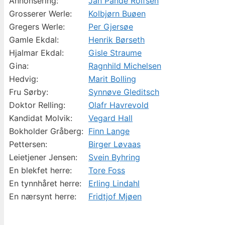
Annonsering:
Jan Pande Rolfsen
Grosserer Werle:
Kolbjørn Buøen
Gregers Werle:
Per Gjersøe
Gamle Ekdal:
Henrik Børseth
Hjalmar Ekdal:
Gisle Straume
Gina:
Ragnhild Michelsen
Hedvig:
Marit Bolling
Fru Sørby:
Synnøve Gleditsch
Doktor Relling:
Olafr Havrevold
Kandidat Molvik:
Vegard Hall
Bokholder Gråberg:
Finn Lange
Pettersen:
Birger Løvaas
Leietjener Jensen:
Svein Byhring
En blekfet herre:
Tore Foss
En tynnhåret herre:
Erling Lindahl
En nærsynt herre:
Fridtjof Mjøen