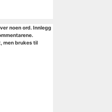
iver noen ord. Innlegg
i kommentarene.
, men brukes til