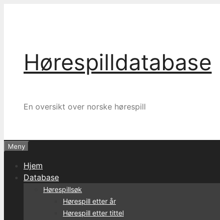
Hopp
til
innhold
Hørespilldatabase
En oversikt over norske hørespill
Meny
Hjem
Database
Hørespillsøk
Hørespill etter år
Hørespill etter tittel