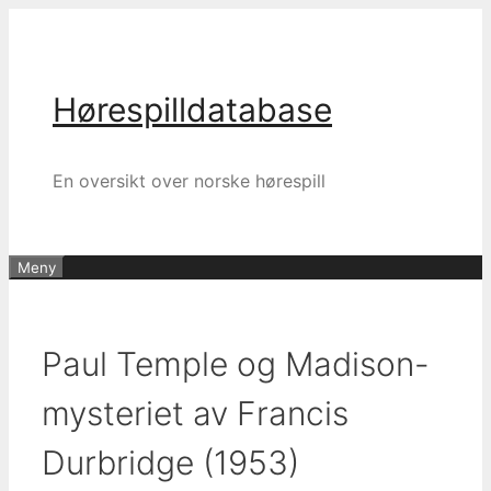
Hopp
til
innhold
Hørespilldatabase
En oversikt over norske hørespill
Meny
Paul Temple og Madison-
mysteriet av Francis
Durbridge (1953)