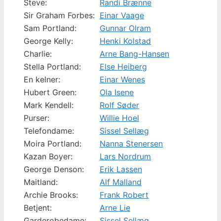
Steve:
Randi Brænne
Sir Graham Forbes:
Einar Vaage
Sam Portland:
Gunnar Olram
George Kelly:
Henki Kolstad
Charlie:
Arne Bang-Hansen
Stella Portland:
Else Heiberg
En kelner:
Einar Wenes
Hubert Green:
Ola Isene
Mark Kendell:
Rolf Søder
Purser:
Willie Hoel
Telefondame:
Sissel Sellæg
Moira Portland:
Nanna Stenersen
Kazan Boyer:
Lars Nordrum
George Denson:
Erik Lassen
Maitland:
Alf Malland
Archie Brooks:
Frank Robert
Betjent:
Arne Lie
Garderobedame:
Sissel Sellæg