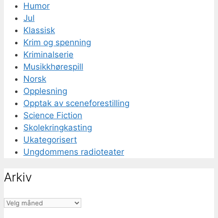
Humor
Jul
Klassisk
Krim og spenning
Kriminalserie
Musikkhørespill
Norsk
Opplesning
Opptak av sceneforestilling
Science Fiction
Skolekringkasting
Ukategorisert
Ungdommens radioteater
Arkiv
Arkiv