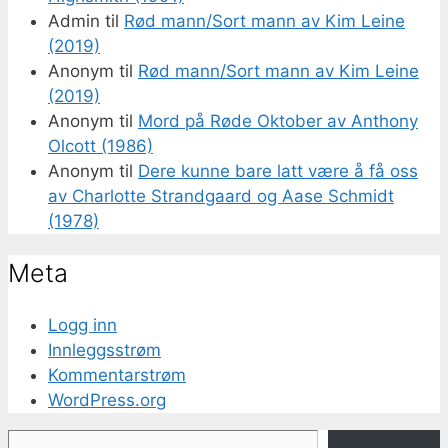
Admin
til
Rød mann/Sort mann av Kim Leine
(2019)
Anonym
til
Rød mann/Sort mann av Kim Leine
(2019)
Anonym
til
Mord på Røde Oktober av Anthony
Olcott (1986)
Anonym
til
Dere kunne bare latt være å få oss
av Charlotte Strandgaard og Aase Schmidt
(1978)
Meta
Logg inn
Innleggsstrøm
Kommentarstrøm
WordPress.org
Skriv din e-post...