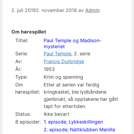
2. juli 2019
2. november 2018
av
Admin
Om hørespillet
Tittel:
Paul Temple og Madison-
mysteriet
Serie:
Paul Temple
, 2. serie
Av:
Francis Durbridge
År:
1953
Type:
Krim og spenning
Om
Etter at serien var ferdig
hørespillet:
kringkastet, ble lydbåndene
gjenbrukt, så opptakene har gått
tapt for ettertiden.
Status:
Ikke bevart
8 episoder:
1. episode; Lykkeskillingen
2. episode; Nattklubben Manilla