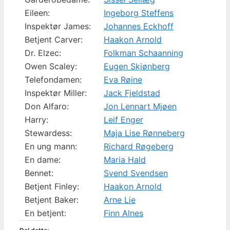
Eileen:
Ingeborg Steffens
Inspektør James:
Johannes Eckhoff
Betjent Carver:
Haakon Arnold
Dr. Elzec:
Folkman Schaanning
Owen Scaley:
Eugen Skjønberg
Telefondamen:
Eva Røine
Inspektør Miller:
Jack Fjeldstad
Don Alfaro:
Jon Lennart Mjøen
Harry:
Leif Enger
Stewardess:
Maja Lise Rønneberg
En ung mann:
Richard Røgeberg
En dame:
Maria Hald
Bennet:
Svend Svendsen
Betjent Finley:
Haakon Arnold
Betjent Baker:
Arne Lie
En betjent:
Finn Alnes