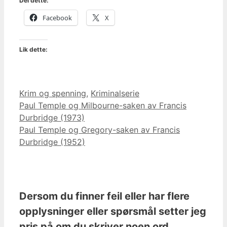
Del dette:
Facebook
X
Lik dette:
Kategorier
Krim og spenning
,
Kriminalserie
Paul Temple og Milbourne-saken av Francis
Durbridge (1973)
Paul Temple og Gregory-saken av Francis
Durbridge (1952)
Dersom du finner feil eller har flere
opplysninger eller spørsmål setter jeg
pris på om du skriver noen ord.