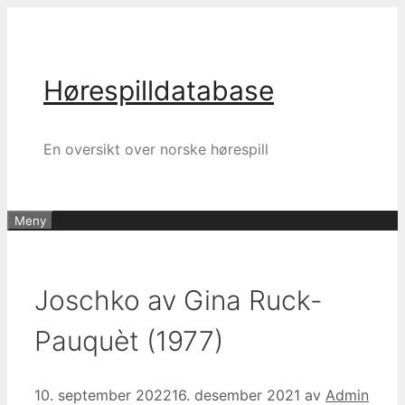
Hopp
til
innhold
Hørespilldatabase
En oversikt over norske hørespill
Meny
Joschko av Gina Ruck-
Pauquèt (1977)
10. september 2022
16. desember 2021
av
Admin