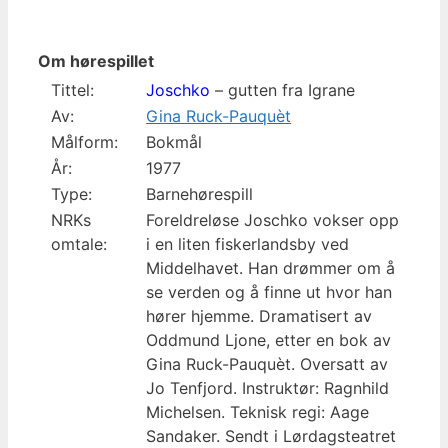
Om hørespillet
Tittel:
Joschko
– gutten fra Igrane
Av:
Gina Ruck-Pauquèt
Målform:
Bokmål
År:
1977
Type:
Barnehørespill
NRKs
Foreldreløse Joschko vokser opp
omtale:
i en liten fiskerlandsby ved
Middelhavet. Han drømmer om å
se verden og å finne ut hvor han
hører hjemme. Dramatisert av
Oddmund Ljone, etter en bok av
Gina Ruck-Pauquèt. Oversatt av
Jo Tenfjord. Instruktør: Ragnhild
Michelsen. Teknisk regi: Aage
Sandaker. Sendt i Lørdagsteatret