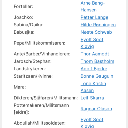
Arne Bang-
Forteller:
Hansen
Joschko:
Petter Lange
Sabina/Daika:
Hilde Rønningen
Babusjka:
Nøste Schwab
Eyolf Soot
Pepa/Militskommisaren:
Kløvig
Ante/Barber/Vinhandleren:
Thor Aamodt
Jarosch/Stephan:
Thom Bastholm
Landstrykeren:
Adolf Bjerke
Staritzaen/Kvinne:
Bonne Gauguin
Tone Kristin
Mara:
Aasen
Dikteren/Sjåføren/Militsmann:
Leif Skarra
Pottemakeren/Militsmann
Ragnar Olason
[eldre]:
Eyolf Soot
Abdullah/Militssoldaten:
Kløvig