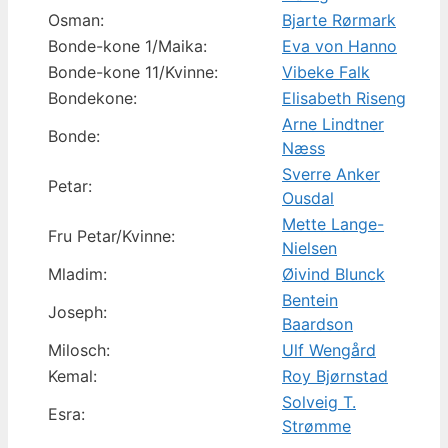
Osman:
Bjarte Rørmark
Bonde-kone 1/Maika:
Eva von Hanno
Bonde-kone 11/Kvinne:
Vibeke Falk
Bondekone:
Elisabeth Riseng
Arne Lindtner
Bonde:
Næss
Sverre Anker
Petar:
Ousdal
Mette Lange-
Fru Petar/Kvinne:
Nielsen
Mladim:
Øivind Blunck
Bentein
Joseph:
Baardson
Milosch:
Ulf Wengård
Kemal:
Roy Bjørnstad
Solveig T.
Esra:
Strømme