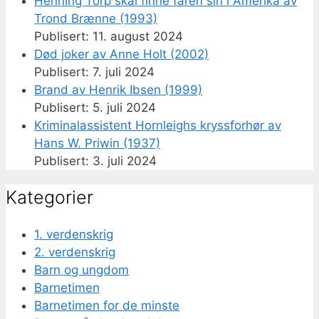
Henning Torp skal finne faren sin i Amerika av
Trond Brænne (1993)
11. august 2024
Død joker av Anne Holt (2002)
7. juli 2024
Brand av Henrik Ibsen (1999)
5. juli 2024
Kriminalassistent Hornleighs kryssforhør av
Hans W. Priwin (1937)
3. juli 2024
Kategorier
1. verdenskrig
2. verdenskrig
Barn og ungdom
Barnetimen
Barnetimen for de minste