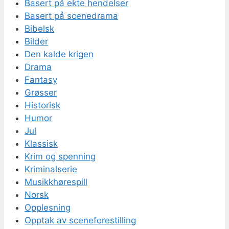
Basert på ekte hendelser
Basert på scenedrama
Bibelsk
Bilder
Den kalde krigen
Drama
Fantasy
Grøsser
Historisk
Humor
Jul
Klassisk
Krim og spenning
Kriminalserie
Musikkhørespill
Norsk
Opplesning
Opptak av sceneforestilling