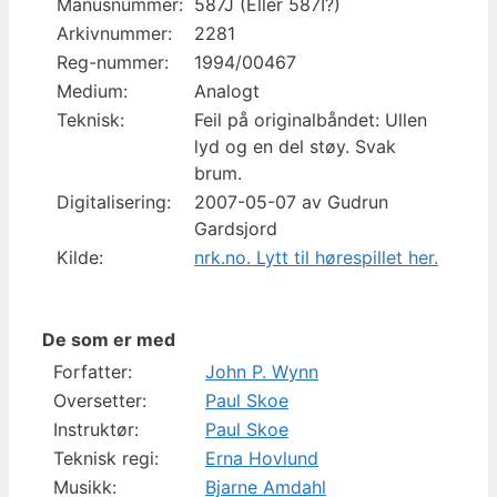
Manusnummer:
587J (Eller 587I?)
Arkivnummer:
2281
Reg-nummer:
1994/00467
Medium:
Analogt
Teknisk:
Feil på originalbåndet: Ullen
lyd og en del støy. Svak
brum.
Digitalisering:
2007-05-07 av Gudrun
Gardsjord
Kilde:
nrk.no. Lytt til hørespillet her.
De som er med
Forfatter:
John P. Wynn
Oversetter:
Paul Skoe
Instruktør:
Paul Skoe
Teknisk regi:
Erna Hovlund
Musikk:
Bjarne Amdahl