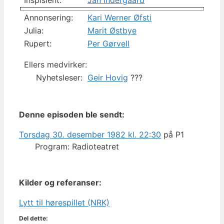
Inspisient:
Jan Indergaard
Annonsering:
Kari Werner Øfsti
Julia:
Marit Østbye
Rupert:
Per Gørvell
Ellers medvirker:
Nyhetsleser:
Geir Hovig
???
Denne episoden ble sendt:
Torsdag 30. desember 1982 kl. 22:30
på P1
Program: Radioteatret
Kilder og referanser:
Lytt til hørespillet (NRK)
Del dette: