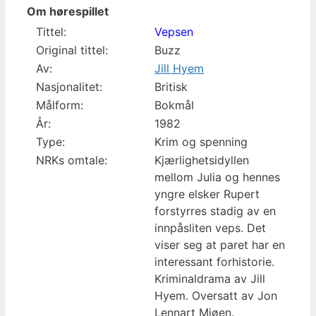
Om hørespillet
Tittel:
Vepsen
Original tittel:
Buzz
Av:
Jill Hyem
Nasjonalitet:
Britisk
Målform:
Bokmål
År:
1982
Type:
Krim og spenning
NRKs omtale:
Kjærlighetsidyllen
mellom Julia og hennes
yngre elsker Rupert
forstyrres stadig av en
innpåsliten veps. Det
viser seg at paret har en
interessant forhistorie.
Kriminaldrama av Jill
Hyem. Oversatt av Jon
Lennart Mjøen.