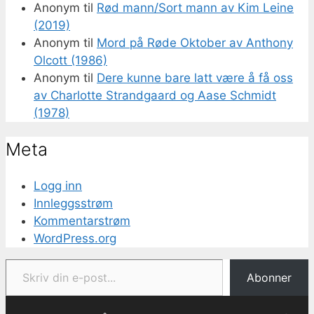
Anonym
til
Rød mann/Sort mann av Kim Leine
(2019)
Anonym
til
Mord på Røde Oktober av Anthony
Olcott (1986)
Anonym
til
Dere kunne bare latt være å få oss
av Charlotte Strandgaard og Aase Schmidt
(1978)
Meta
Logg inn
Innleggsstrøm
Kommentarstrøm
WordPress.org
Skriv din e-post...
Abonner