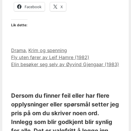
Facebook
X
Lik dette:
Kategorier
Drama
,
Krim og spenning
Fly uten fører av Leif Hamre (1982)
Elin besøker seg selv av Øyvind Gjengaar (1983)
Dersom du finner feil eller har flere
opplysninger eller spørsmål setter jeg
pris på om du skriver noen ord.
Innlegg som blir godkjent blir synlig
for alle. Det er valgfritt å legge inn