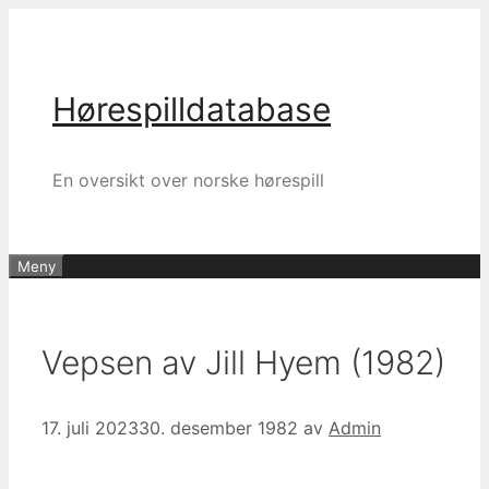
Hopp
til
innhold
Hørespilldatabase
En oversikt over norske hørespill
Meny
Vepsen av Jill Hyem (1982)
17. juli 2023
30. desember 1982
av
Admin