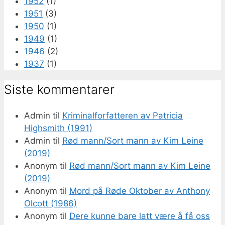
1952
(1)
1951
(3)
1950
(1)
1949
(1)
1946
(2)
1937
(1)
Siste kommentarer
Admin
til
Kriminalforfatteren av Patricia
Highsmith (1991)
Admin
til
Rød mann/Sort mann av Kim Leine
(2019)
Anonym
til
Rød mann/Sort mann av Kim Leine
(2019)
Anonym
til
Mord på Røde Oktober av Anthony
Olcott (1986)
Anonym
til
Dere kunne bare latt være å få oss