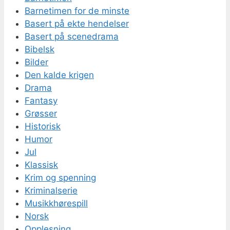
Barnetimen for de minste
Basert på ekte hendelser
Basert på scenedrama
Bibelsk
Bilder
Den kalde krigen
Drama
Fantasy
Grøsser
Historisk
Humor
Jul
Klassisk
Krim og spenning
Kriminalserie
Musikkhørespill
Norsk
Opplesning