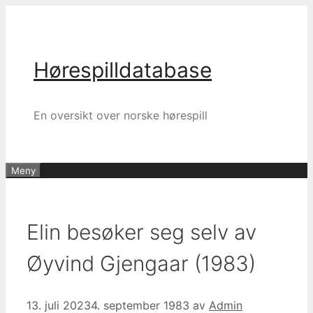
Hopp
til
innhold
Hørespilldatabase
En oversikt over norske hørespill
Meny
Elin besøker seg selv av
Øyvind Gjengaar (1983)
13. juli 2023
4. september 1983
av
Admin