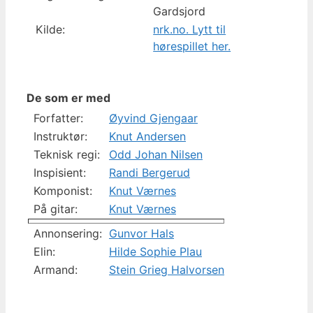
Gardsjord
Kilde:
nrk.no. Lytt til
hørespillet her.
De som er med
Forfatter:
Øyvind Gjengaar
Instruktør:
Knut Andersen
Teknisk regi:
Odd Johan Nilsen
Inspisient:
Randi Bergerud
Komponist:
Knut Værnes
På gitar:
Knut Værnes
Annonsering:
Gunvor Hals
Elin:
Hilde Sophie Plau
Armand:
Stein Grieg Halvorsen