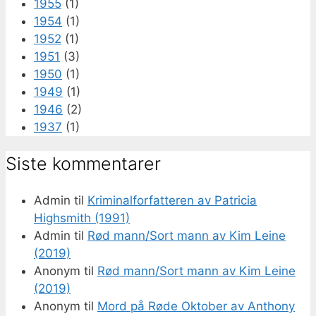
1955
(1)
1954
(1)
1952
(1)
1951
(3)
1950
(1)
1949
(1)
1946
(2)
1937
(1)
Siste kommentarer
Admin
til
Kriminalforfatteren av Patricia
Highsmith (1991)
Admin
til
Rød mann/Sort mann av Kim Leine
(2019)
Anonym
til
Rød mann/Sort mann av Kim Leine
(2019)
Anonym
til
Mord på Røde Oktober av Anthony