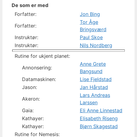
De som er med
Forfatter:
Jon Bing
Tor Åge
Forfatter:
Bringsværd
Instruktør:
Paul Skoe
Instruktør:
Nils Nordberg
Rutine for ukjent planet:
Anne Grete
Annonsering:
Bangsund
Datamaskinen:
Lise Fjeldstad
Jason:
Jan Hårstad
Lars Andreas
Akeron:
Larssen
Gaia:
Eli Anne Linnestad
Kathayer:
Elisabeth Riseng
Kathayer:
Bjørn Skagestad
Rutine for Nemesis: