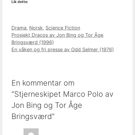
Lik dette:
Kategorier
Drama
,
Norsk
,
Science Fiction
Prosjekt Dracos av Jon Bing og Tor Åge
Bringsværd (1996)
En våken og fri presse av Odd Selmer (1976)
En kommentar om
“Stjerneskipet Marco Polo av
Jon Bing og Tor Åge
Bringsværd”