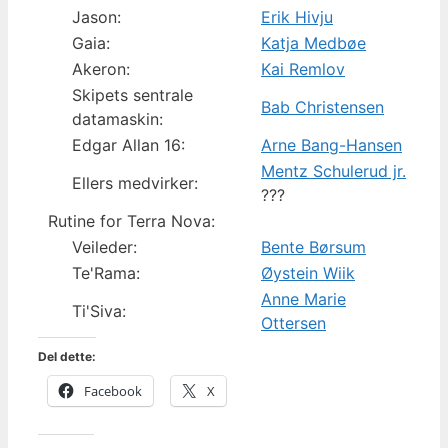
Jason:
Erik Hivju
Gaia:
Katja Medbøe
Akeron:
Kai Remlov
Skipets sentrale
Bab Christensen
datamaskin:
Edgar Allan 16:
Arne Bang-Hansen
Mentz Schulerud jr.
Ellers medvirker:
???
Rutine for Terra Nova:
Veileder:
Bente Børsum
Te'Rama:
Øystein Wiik
Anne Marie
Ti'Siva:
Ottersen
Del dette:
Facebook
X