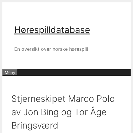
Hopp
til
innhold
Hørespilldatabase
En oversikt over norske hørespill
Meny
Stjerneskipet Marco Polo
av Jon Bing og Tor Åge
Bringsværd