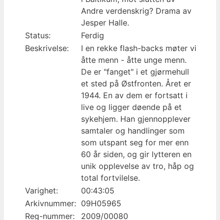
Andre verdenskrig? Drama av
Jesper Halle.
Status:
Ferdig
Beskrivelse:
I en rekke flash-backs møter vi
åtte menn - åtte unge menn.
De er "fanget" i et gjørmehull
et sted på Østfronten. Året er
1944. En av dem er fortsatt i
live og ligger døende på et
sykehjem. Han gjennopplever
samtaler og handlinger som
som utspant seg for mer enn
60 år siden, og gir lytteren en
unik opplevelse av tro, håp og
total fortvilelse.
Varighet:
00:43:05
Arkivnummer:
09H05965
Reg-nummer:
2009/00080