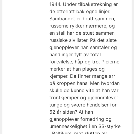
1944. Under tilbaketrekning er
de etterlatt bak egne linjer.
Sambandet er brutt sammen,
russerne rykker nærmere, og i
en stall har de stuet sammen
russiske sivilister. På det siste
gjenopplever han samtaler og
handlinger fylt av total
fortvilelse, håp og tro. Pleierne
merker at han plages og
kjemper. De finner mange arr
på kroppen hans. Men hvordan
skulle de kunne vite at han var
frontkjemper og gjennomlever
tunge og svære hendelser for
62 år siden? At han
gjenopplever fornedring og
umenneskelighet i en SS-styrke
i Baltikum, mot slutten av