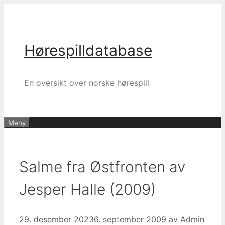
Hopp
til
innhold
Hørespilldatabase
En oversikt over norske hørespill
Meny
Salme fra Østfronten av
Jesper Halle (2009)
29. desember 2023
6. september 2009
av
Admin