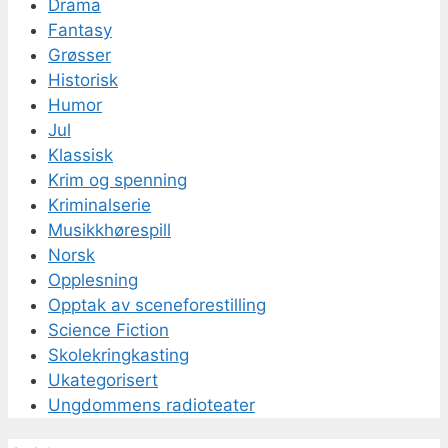
Drama
Fantasy
Grøsser
Historisk
Humor
Jul
Klassisk
Krim og spenning
Kriminalserie
Musikkhørespill
Norsk
Opplesning
Opptak av sceneforestilling
Science Fiction
Skolekringkasting
Ukategorisert
Ungdommens radioteater