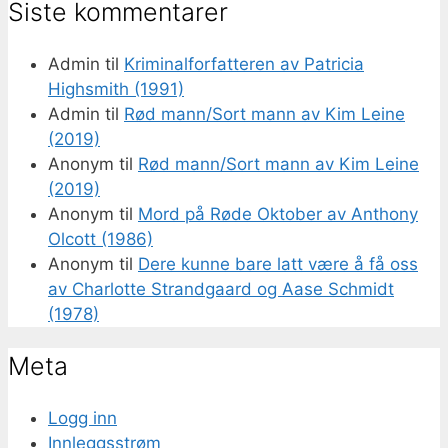
Siste kommentarer
Admin
til
Kriminalforfatteren av Patricia
Highsmith (1991)
Admin
til
Rød mann/Sort mann av Kim Leine
(2019)
Anonym
til
Rød mann/Sort mann av Kim Leine
(2019)
Anonym
til
Mord på Røde Oktober av Anthony
Olcott (1986)
Anonym
til
Dere kunne bare latt være å få oss
av Charlotte Strandgaard og Aase Schmidt
(1978)
Meta
Logg inn
Innleggsstrøm