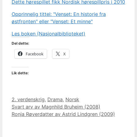
Dette hørespillet fikk Nordisk hørespillpris i 2010
Opprinnelig tittel: "Venset: En historie fra
østfronten" eller "Venset: Et minne"
Les boken (Nasjonalbiblioteket)
Del dette:
Facebook
X
Lik dette:
Kategorier
2. verdenskrig
,
Drama
,
Norsk
Svart arv av Magnhild Bruheim (2008)
Ronja Røverdatter av Astrid Lindgren (2009)