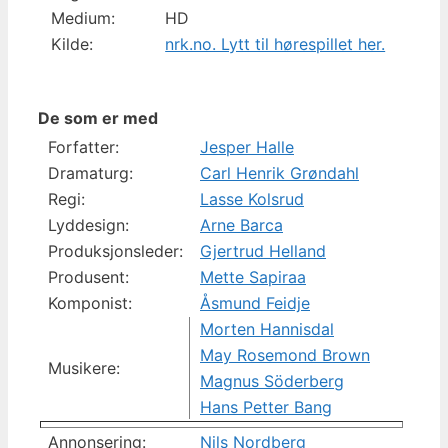
Medium:
HD
Kilde:
nrk.no. Lytt til hørespillet her.
De som er med
Forfatter:
Jesper Halle
Dramaturg:
Carl Henrik Grøndahl
Regi:
Lasse Kolsrud
Lyddesign:
Arne Barca
Produksjonsleder:
Gjertrud Helland
Produsent:
Mette Sapiraa
Komponist:
Åsmund Feidje
Morten Hannisdal
May Rosemond Brown
Musikere:
Magnus Söderberg
Hans Petter Bang
Annonsering:
Nils Nordberg