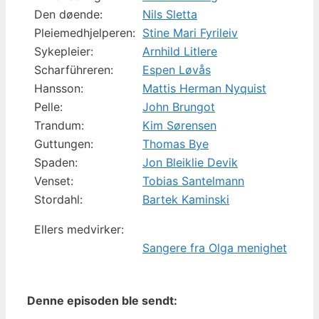
Den døende:
Nils Sletta
Pleiemedhjelperen:
Stine Mari Fyrileiv
Sykepleier:
Arnhild Litlere
Scharführeren:
Espen Løvås
Hansson:
Mattis Herman Nyquist
Pelle:
John Brungot
Trandum:
Kim Sørensen
Guttungen:
Thomas Bye
Spaden:
Jon Bleiklie Devik
Venset:
Tobias Santelmann
Stordahl:
Bartek Kaminski
Ellers medvirker:
Sangere fra Olga menighet
Denne episoden ble sendt: