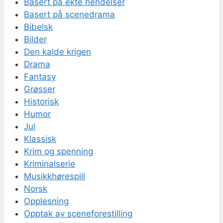
Basert på ekte hendelser
Basert på scenedrama
Bibelsk
Bilder
Den kalde krigen
Drama
Fantasy
Grøsser
Historisk
Humor
Jul
Klassisk
Krim og spenning
Kriminalserie
Musikkhørespill
Norsk
Opplesning
Opptak av sceneforestilling