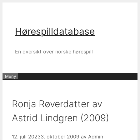
Hopp
til
innhold
Hørespilldatabase
En oversikt over norske hørespill
Meny
Ronja Røverdatter av
Astrid Lindgren (2009)
12. juli 2023
3. oktober 2009
av
Admin