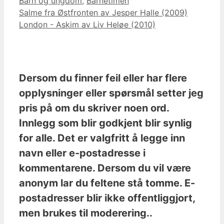
Kategorier
Barn og ungdom
,
Barnetimen
Salme fra Østfronten av Jesper Halle (2009)
London - Askim av Liv Heløe (2010)
Dersom du finner feil eller har flere
opplysninger eller spørsmål setter jeg
pris på om du skriver noen ord.
Innlegg som blir godkjent blir synlig
for alle. Det er valgfritt å legge inn
navn eller e-postadresse i
kommentarene. Dersom du vil være
anonym lar du feltene stå tomme. E-
postadresser blir ikke offentliggjort,
men brukes til moderering..