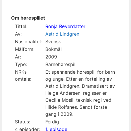
Om hørespillet
Tittel:
Ronja Røverdatter
Av:
Astrid Lindgren
Nasjonalitet:
Svensk
Målform:
Bokmål
År:
2009
Type:
Barnehørespill
NRKs
Et spennende hørespill for barn
omtale:
og unge. Etter en fortelling av
Astrid Lindgren. Dramatisert av
Helge Andersen, regissør er
Cecilie Mosli, teknisk regi ved
Hilde Rolfsnes. Sendt første
gang i 2009.
Status:
Ferdig
4 episoder:
1. episode