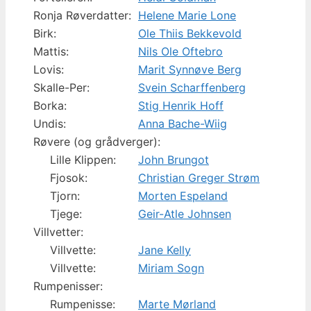
Ronja Røverdatter:
Helene Marie Lone
Birk:
Ole Thiis Bekkevold
Mattis:
Nils Ole Oftebro
Lovis:
Marit Synnøve Berg
Skalle-Per:
Svein Scharffenberg
Borka:
Stig Henrik Hoff
Undis:
Anna Bache-Wiig
Røvere (og grådverger):
Lille Klippen:
John Brungot
Fjosok:
Christian Greger Strøm
Tjorn:
Morten Espeland
Tjege:
Geir-Atle Johnsen
Villvetter:
Villvette:
Jane Kelly
Villvette:
Miriam Sogn
Rumpenisser:
Rumpenisse:
Marte Mørland