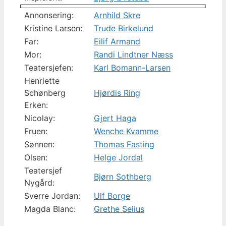
Annonsering:
Arnhild Skre
Kristine Larsen:
Trude Birkelund
Far:
Eilif Armand
Mor:
Randi Lindtner Næss
Teatersjefen:
Karl Bomann-Larsen
Henriette
Schønberg
Hjørdis Ring
Erken:
Nicolay:
Gjert Haga
Fruen:
Wenche Kvamme
Sønnen:
Thomas Fasting
Olsen:
Helge Jordal
Teatersjef
Bjørn Sothberg
Nygård:
Sverre Jordan:
Ulf Borge
Magda Blanc:
Grethe Selius