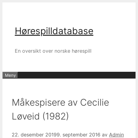
Hopp
til
innhold
Hørespilldatabase
En oversikt over norske hørespill
Meny
Måkespisere av Cecilie
Løveid (1982)
22. desember 2019
9. september 2016
av
Admin