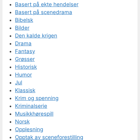
Basert på ekte hendelser
Basert på scenedrama
Bibelsk
Bilder
Den kalde krigen
Drama
Fantasy
Grøsser
Historisk
Humor
Jul
Klassisk
Krim og spenning
Kriminalserie
Musikkhørespill
Norsk
Opplesning
Opptak av sceneforestilling