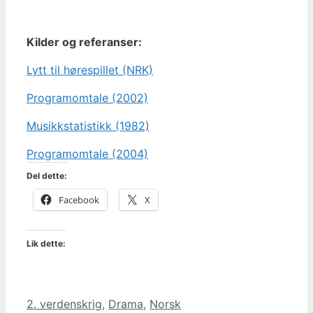
Kilder og referanser:
Lytt til hørespillet (NRK)
Programomtale (2002)
Musikkstatistikk (1982)
Programomtale (2004)
Del dette:
Facebook
X
Lik dette:
Kategorier
2. verdenskrig
,
Drama
,
Norsk