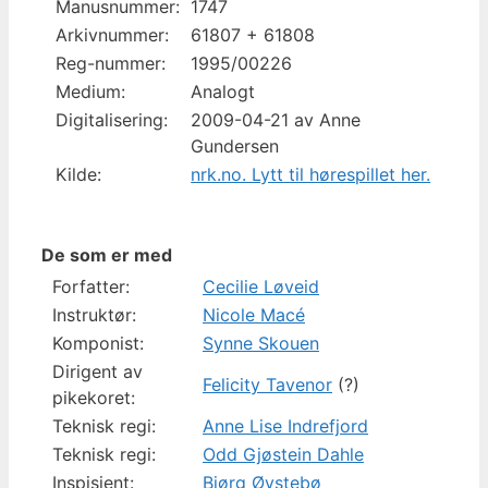
Manusnummer:
1747
Arkivnummer:
61807 + 61808
Reg-nummer:
1995/00226
Medium:
Analogt
Digitalisering:
2009-04-21 av Anne
Gundersen
Kilde:
nrk.no. Lytt til hørespillet her.
De som er med
Forfatter:
Cecilie Løveid
Instruktør:
Nicole Macé
Komponist:
Synne Skouen
Dirigent av
Felicity Tavenor
(?)
pikekoret:
Teknisk regi:
Anne Lise Indrefjord
Teknisk regi:
Odd Gjøstein Dahle
Inspisient:
Bjørg Øvstebø