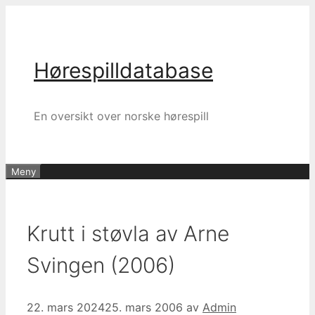
Hopp
til
innhold
Hørespilldatabase
En oversikt over norske hørespill
Meny
Krutt i støvla av Arne
Svingen (2006)
22. mars 2024
25. mars 2006
av
Admin