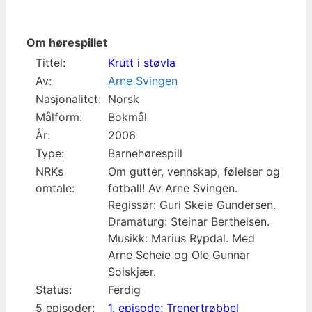
Om hørespillet
Tittel:
Krutt i støvla
Av:
Arne Svingen
Nasjonalitet:
Norsk
Målform:
Bokmål
År:
2006
Type:
Barnehørespill
NRKs
Om gutter, vennskap, følelser og
omtale:
fotball! Av Arne Svingen.
Regissør: Guri Skeie Gundersen.
Dramaturg: Steinar Berthelsen.
Musikk: Marius Rypdal. Med
Arne Scheie og Ole Gunnar
Solskjær.
Status:
Ferdig
5 episoder:
1. episode; Trenertrøbbel