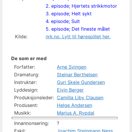
2. episode; Hjertets strikkmotor
3. episode; Helt sykt
4. episode; Sult
5. episode; Det fineste målet
Kilde:
nrk.no. Lytt til hørespillet her.
De som er med
Forfatter:
Arne Svingen
Dramaturg:
Steinar Berthelsen
Instruktør:
Guri Skeie Gundersen
Lyddesign:
Eivin Berger
Produksjonsleder:
Camilla Liby Clausen
Produsent:
Helge Andersen
Musikk:
Marius A. Rypdal
Innannonsering:
?
Eskil:
Joachim Steinmann Ness