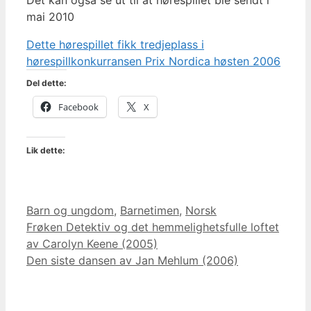
Det kan også se ut til at hørespillet ble sendt i
mai 2010
Dette hørespillet fikk tredjeplass i
hørespillkonkurransen Prix Nordica høsten 2006
Del dette:
Facebook
X
Lik dette:
Kategorier
Barn og ungdom
,
Barnetimen
,
Norsk
Frøken Detektiv og det hemmelighetsfulle loftet
av Carolyn Keene (2005)
Den siste dansen av Jan Mehlum (2006)