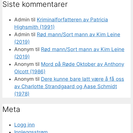
Siste kommentarer
Admin
til
Kriminalforfatteren av Patricia
Highsmith (1991)
Admin
til
Rød mann/Sort mann av Kim Leine
(2019)
Anonym
til
Rød mann/Sort mann av Kim Leine
(2019)
Anonym
til
Mord på Røde Oktober av Anthony
Olcott (1986)
Anonym
til
Dere kunne bare latt være å få oss
av Charlotte Strandgaard og Aase Schmidt
(1978)
Meta
Logg inn
Innleggsstrøm